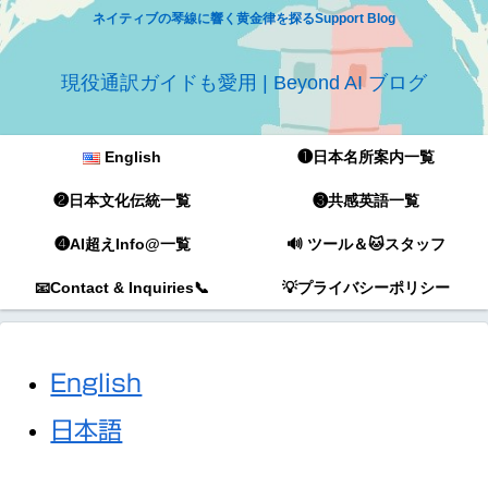
ネイティブの琴線に響く黄金律を探るSupport Blog
現役通訳ガイドも愛用 | Beyond AI ブログ
English
❶日本名所案内一覧
❷日本文化伝統一覧
❸共感英語一覧
❹AI超えInfo@一覧
🔊 ツール＆🐱スタッフ
📧Contact & Inquiries📞
💡プライバシーポリシー
English
日本語