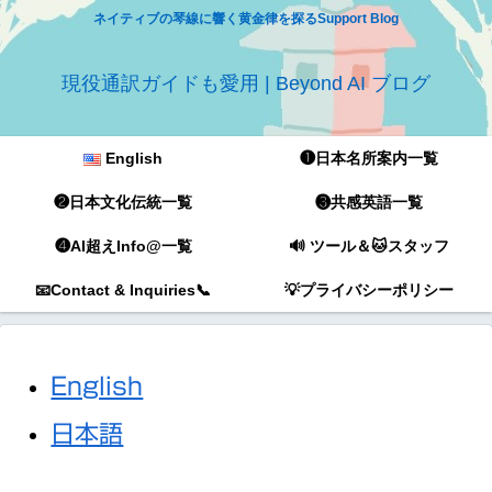
ネイティブの琴線に響く黄金律を探るSupport Blog
現役通訳ガイドも愛用 | Beyond AI ブログ
English
❶日本名所案内一覧
❷日本文化伝統一覧
❸共感英語一覧
❹AI超えInfo@一覧
🔊 ツール＆🐱スタッフ
📧Contact & Inquiries📞
💡プライバシーポリシー
English
日本語