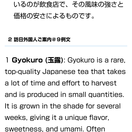
いるのが飲食店で、その風味の強さと
価格の安さによるものです。
２ 訪日外国人ご案内＠９例文
1
Gyokuro (玉露)
: Gyokuro is a rare,
top-quality Japanese tea that takes
a lot of time and effort to harvest
and is produced in small quantities.
It is grown in the shade for several
weeks, giving it a unique flavor,
sweetness, and umami. Often