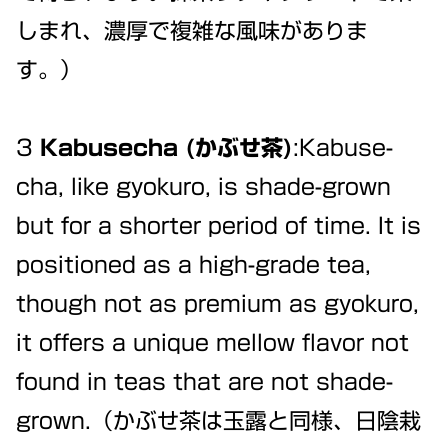
しまれ、濃厚で複雑な風味がありま
す。）
3
Kabusecha (かぶせ茶)
:Kabuse-
cha, like gyokuro, is shade-grown
but for a shorter period of time. It is
positioned as a high-grade tea,
though not as premium as gyokuro,
it offers a unique mellow flavor not
found in teas that are not shade-
grown.（かぶせ茶は玉露と同様、日陰栽