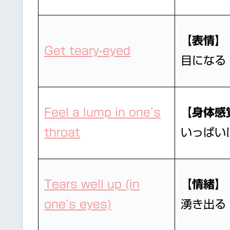
【表情】
Get teary-eyed
目になる
Feel a lump in one’s
【身体感
throat
いっぱい
Tears well up (in
【情緒】
one’s eyes)
湧き出る