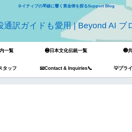
ネイティブの琴線に響く黄金律を探るSupport Blog
通訳ガイドも愛用 | Beyond AI 
内一覧
❷日本文化伝統一覧
❸
スタッフ
📧Contact & Inquiries📞
💡プラ