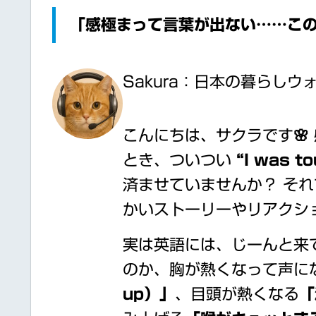
「感極まって言葉が出ない……こ
Sakura：日本の暮らし
こんにちは、サクラです🌸
とき、ついつい
“I was t
済ませていませんか？ そ
かいストーリーやリアクシ
実は英語には、じーんと来
のか、胸が熱くなって声に
up）」
、目頭が熱くなる
「