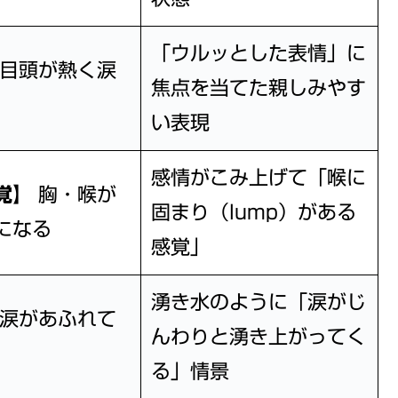
「ウルッとした表情」に
目頭が熱く涙
焦点を当てた親しみやす
い表現
感情がこみ上げて「喉に
覚】
胸・喉が
固まり（lump）がある
になる
感覚」
湧き水のように「涙がじ
涙があふれて
んわりと湧き上がってく
る」情景