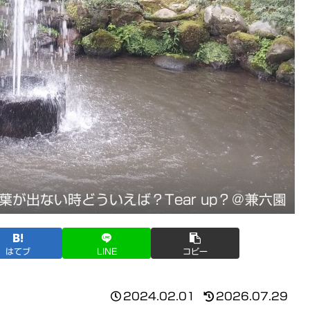
葉が出ない時どういえば？Tear up？＠兼六園
はてブ
LINE
コピー
2024.02.01
2026.07.29