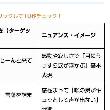
リックして10秒チェック！
き（ターゲッ
ニュアンス・イメージ
感動や寂しさで「目にう
じーんと来て
っすら涙が浮かぶ」基本
表現
感極まって「喉の奥がキ
】
言葉を詰ま
ュッとして声が出ない」
状態