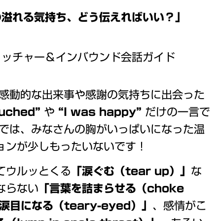
の溢れる気持ち、どう伝えればいい？」
ウォッチャー＆インバウンド会話ガイド
 感動的な出来事や感謝の気持ちに出会った
ouched”
や
“I was happy”
だけの一言で
れでは、みなさんの胸がいっぱいになった温
ョンが少しもったいないです！
てウルッとくる
「涙ぐむ（tear up）」
な
ならない
「言葉を詰まらせる（choke
涙目になる（teary-eyed）」
、感情がこ