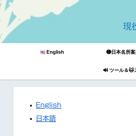
現役
English
❶日本名所案
🔊 ツール＆
English
日本語