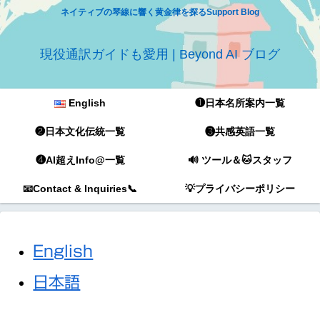
ネイティブの琴線に響く黄金律を探るSupport Blog
現役通訳ガイドも愛用 | Beyond AI ブログ
English
❶日本名所案内一覧
❷日本文化伝統一覧
❸共感英語一覧
❹AI超えInfo@一覧
🔊 ツール＆🐱スタッフ
📧Contact & Inquiries📞
💡プライバシーポリシー
English
日本語