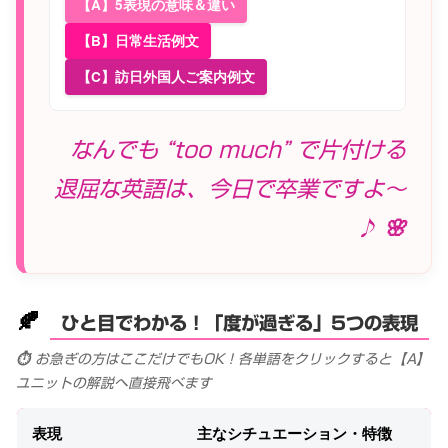
【A】5表現の意味＆違い
【B】日常生活例文
【C】訪日外国人ご案内例文
なんでも “too much” で片付ける
退屈な英語は、今日で卒業ですよ〜
♪ 🌸
🍂
ひと目でわかる！「度が過ぎる」5つの表現
⏱️ お急ぎの方はここだけでもOK！各単語をクリックすると【A】
ユニットの解説へ直接飛べます
表現
主なシチュエーション・特徴