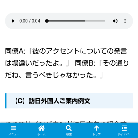
同僚A:「彼のアクセントについての発言
は場違いだったよ。」 同僚B:「その通り
だね、言うべきじゃなかった。」
【C】訪日外国人ご案内例文
ここではインバウンドに日本をご紹介す
メニュー
ホーム
検索
トップ
サイドバー
る場面で今回の用語の使われ方をチェッ