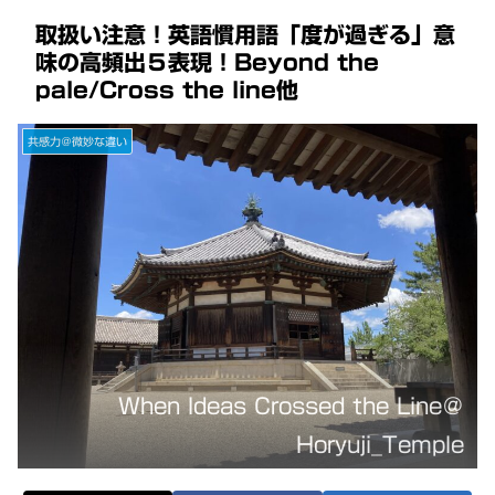
取扱い注意！英語慣用語「度が過ぎる」意
味の高頻出５表現！Beyond the
pale/Cross the line他
共感力＠微妙な違い
When Ideas Crossed the Line＠
Horyuji_Temple