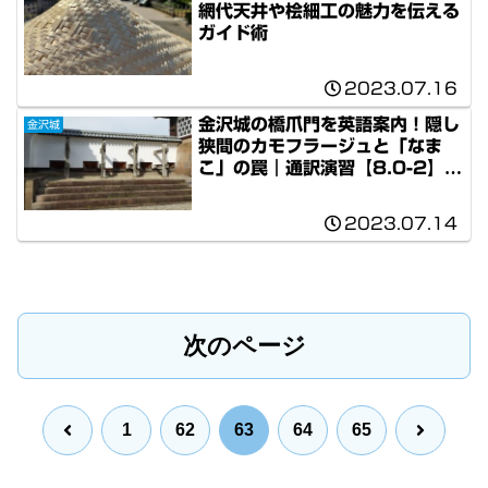
網代天井や桧細工の魅力を伝える
ガイド術
2023.07.16
金沢城の橋爪門を英語案内！隠し
金沢城
狭間のカモフラージュと「なま
こ」の罠｜通訳演習【8.0-2】A
級シリーズ
2023.07.14
次のページ
前
次
1
62
63
64
65
へ
へ