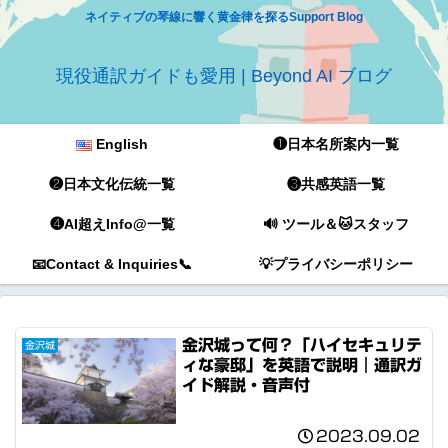
ネイティブの琴線に響く黄金律を探るSupport Blog
現役通訳ガイドも愛用 | Beyond AI ブログ
English
❶日本名所案内一覧
❷日本文化伝統一覧
❸共感英語一覧
❹AI超えInfo@一覧
🔊 ツール＆🐱スタッフ
📧Contact & Inquiries📞
💡プライバシーポリシー
金沢城って何？「ハイセキュリテ
金沢城
ィな豪邸」を英語で説明｜通訳ガ
イド解説・音声付
2023.09.02