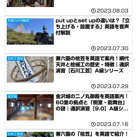
2023.08.03
put upとset upの違いは？「立
共感力＠句動詞
ち上げる・設置する」英語を音声
付解説
2023.07.30
兼六園の桧笠を英語で案内！網代
日本工芸品
天井と桧細工の歴史・特徴｜通訳
演習【石川工芸】A級シリーズ
2023.07.29
金沢城の二ノ丸御殿を英語案内！
金沢城
60室の拠点と「側室・能舞台」
の謎｜通訳演習【9.0】A級シリ
ーズ
2023.07.16
兼六園の「桧笠」を英語で紹介！
日本工芸品