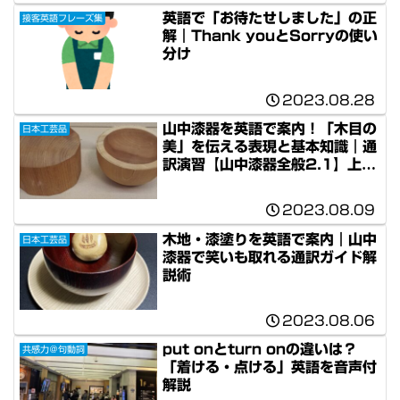
英語で「お待たせしました」の正
接客英語フレーズ集
解｜Thank youとSorryの使い
分け
2023.08.28
山中漆器を英語で案内！「木目の
日本工芸品
美」を伝える表現と基本知識｜通
訳演習【山中漆器全般2.1】上級
編
2023.08.09
木地・漆塗りを英語で案内｜山中
日本工芸品
漆器で笑いも取れる通訳ガイド解
説術
2023.08.06
put onとturn onの違いは？
共感力＠句動詞
「着ける・点ける」英語を音声付
解説