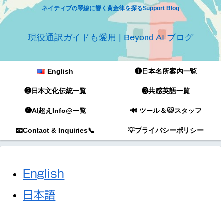
ネイティブの琴線に響く黄金律を探るSupport Blog
現役通訳ガイドも愛用 | Beyond AI ブログ
English
❶日本名所案内一覧
❷日本文化伝統一覧
❸共感英語一覧
❹AI超えInfo@一覧
🔊 ツール＆🐱スタッフ
📧Contact & Inquiries📞
💡プライバシーポリシー
English
日本語