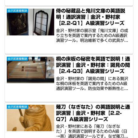
代の動物愛護の視点、そしてガイドを悩
ませる「焼き鳥との矛盾」というユーモ
侍の秘蔵品と鬼川文庫の英語説
金沢武家屋敷跡
ア溢れる解説まで。現場で役立つ高度な
明！通訳演習｜金沢・野村家
説明術を音声と共に学習できます。
【2.2-Q1】A級演習シリーズ
金沢・野村家の展示室「鬼川文庫」の成
り立ちを英語で案内するためのA級通訳
演習ツール。明治維新で多くの武具が散
逸する中、なぜ野村家は家宝を守り抜け
たのか。博物館とは違う「現地ガイド」
ならではの視点と、下級武士の境遇を重
桐の床板の秘密を英語で説明！通
金沢武家屋敷跡
ねたユニークな解説術を英語音声と共に
訳演習｜金沢・野村家：謁見の間
学べます。
【2.4-Q3】A級演習シリーズ
金沢・野村家の「謁見の間」にある贅沢
な桐の床板を英語で案内するためのA級
通訳演習ツール。防虫効果や断熱性とい
った桐の特性から、傷つきやすさゆえに
「高貴な人」にしか許されなかったとい
う歴史的考察まで。最後は庶民を寄せ付
薙刀（なぎなた）の英語説明と通
金沢武家屋敷跡
けない（？）というジョークで締める、
訳演習｜金沢・野村家【2.2-
実践的な英語解説術を学べます。
Q7】A級演習シリーズ
金沢・野村家にある「薙刀（なぎな
た）」を英語で説明するためのA級（日
→英）通訳演習ツールです。なぜ薙刀が