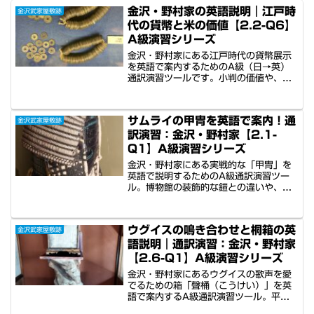
金沢・野村家の英語説明｜江戸時
金沢武家屋敷跡
代の貨幣と米の価値【2.2-Q6】
A級演習シリーズ
金沢・野村家にある江戸時代の貨幣展示
を英語で案内するためのA級（日→英）
通訳演習ツールです。小判の価値や、な
ぜ当時は十進法ではなく四進法だったの
か、米が金の役割を果たしていた歴史を
英語で説得力を持って語るトレーニン
サムライの甲冑を英語で案内！通
金沢武家屋敷跡
グ。通訳ガイドの現場で役立つ実践的な
訳演習：金沢・野村家【2.1-
内容です。
Q1】A級演習シリーズ
金沢・野村家にある実戦的な「甲冑」を
英語で説明するためのA級通訳演習ツー
ル。博物館の装飾的な鎧との違いや、兜
（カブト）とクワガタ飾りの語源、下級
武士が槍一本で出世を夢見た歴史背景を
英語で語るトレーニング。英国人男性の
ウグイスの鳴き合わせと桐箱の英
金沢武家屋敷跡
落ち着いた音声と共に、深い歴史解説を
語説明｜通訳演習：金沢・野村家
学べます。
【2.6-Q1】A級演習シリーズ
金沢・野村家にあるウグイスの歌声を愛
でるための箱「聲桶（こうけい）」を英
語で案内するA級通訳演習ツール。平安
時代からの伝統「鶯合」の歴史から、現