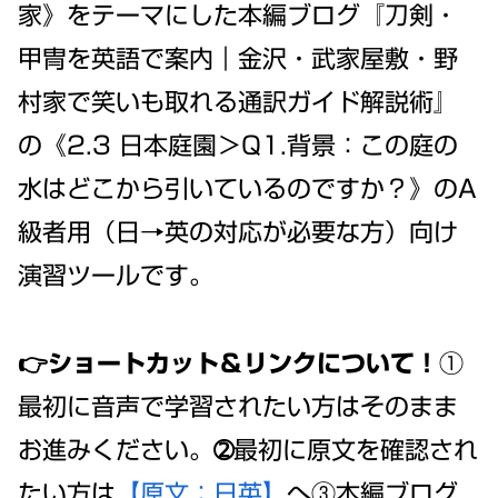
家》をテーマにした本編ブログ『刀剣・
甲冑を英語で案内｜金沢・武家屋敷・野
村家で笑いも取れる通訳ガイド解説術』
の《2.3 日本庭園＞Q1.背景：この庭の
水はどこから引いているのですか？》のA
級者用（日→英の対応が必要な方）向け
演習ツールです。
👉ショートカット＆リンクについて！
①
最初に音声で学習されたい方はそのまま
お進みください。➁最初に原文を確認され
たい方は
【原文：日英】
へ③本編ブログ