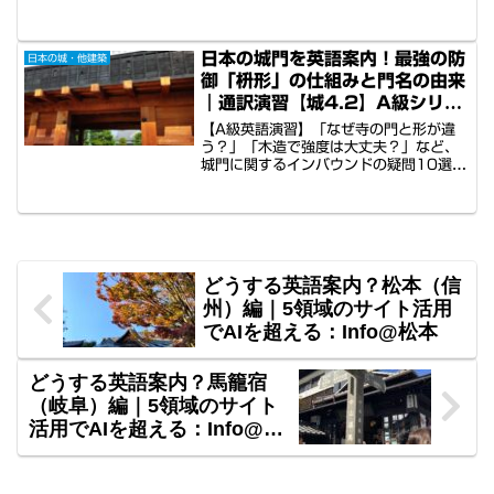
説！瓦や金沢城の鉛瓦、白川郷の茅葺き
など最頻出素材7つを厳選。単なる単語
の置き換えではなく、ゲストを唸らせる
日本の城門を英語案内！最強の防
日本の城・他建築
「なぜその素材なのか」の合理的ロジッ
御「枡形」の仕組みと門名の由来
クが伝わります。
｜通訳演習【城4.2】A級シリー
ズ
【A級英語演習】「なぜ寺の門と形が違
う？」「木造で強度は大丈夫？」など、
城門に関するインバウンドの疑問10選に
即答。防御・攻撃・装飾を兼ね備えた
「枡形門」の進化や、鉄板で補強された
門扉、櫓からの石落としといった実戦的
な仕組みを英語で解説。多忙な観光ガイ
ドや接待担当者のための、日英対訳・音
声演習ツールを完備しています。
どうする英語案内？松本（信
州）編｜5領域のサイト活用
でAIを超える：Info@松本
どうする英語案内？馬籠宿
（岐阜）編｜5領域のサイト
活用でAIを超える：Info@岐
阜