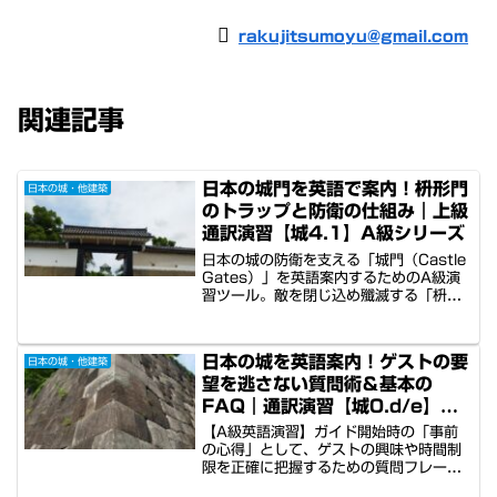
rakujitsumoyu@gmail.com
関連記事
日本の城門を英語で案内！枡形門
日本の城・他建築
のトラップと防衛の仕組み｜上級
通訳演習【城4.1】A級シリーズ
日本の城の防衛を支える「城門（Castle
Gates）」を英語案内するためのA級演
習ツール。敵を閉じ込め殲滅する「枡形
門」の巧妙な迷路設計や、右利きの敵を
不利にする90度の屈曲、櫓（Turret）か
らの波状攻撃など、軍事的な仕掛けを解
日本の城を英語案内！ゲストの要
日本の城・他建築
説。さらに、領主の富と権力を示す装飾
望を逃さない質問術＆基本の
性の意味を論理的に語る、通訳ガイドに
必須の英語表現3パターンを音声付きで
FAQ｜通訳演習【城0.d/e】A
習得できます。
級シリーズ
【A級英語演習】ガイド開始時の「事前
の心得」として、ゲストの興味や時間制
限を正確に把握するための質問フレーズ
と、外国人観光客が真っ先に抱く10の疑