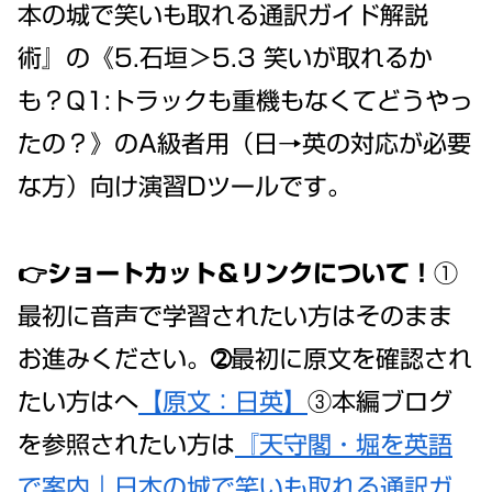
本の城で笑いも取れる通訳ガイド解説
術』の《5.石垣＞5.3 笑いが取れるか
も？Q1:トラックも重機もなくてどうやっ
たの？》のA級者用（日→英の対応が必要
な方）向け演習Dツールです。
👉ショートカット＆リンクについて！
①
最初に音声で学習されたい方はそのまま
お進みください。➁最初に原文を確認され
たい方はへ
【原文：日英】
③本編ブログ
を参照されたい方は
『天守閣・堀を英語
で案内｜日本の城で笑いも取れる通訳ガ