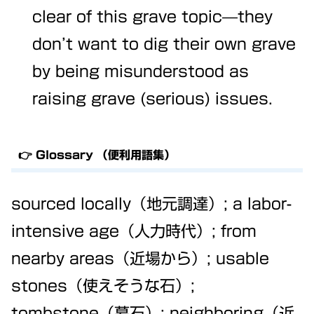
clear of this grave topic—they
don’t want to dig their own grave
by being misunderstood as
raising grave (serious) issues.
👉 Glossary （便利用語集）
sourced locally（地元調達）; a labor-
intensive age（人力時代）; from
nearby areas（近場から）; usable
stones（使えそうな石）;
tombstone（墓石）; neighboring（近