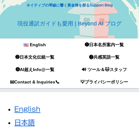
ネイティブの琴線に響く黄金律を探るSupport Blog
現役通訳ガイドも愛用 | Beyond AI ブログ
English
❶日本名所案内一覧
❷日本文化伝統一覧
❸共感英語一覧
❹AI超えInfo@一覧
🔊 ツール＆🐱スタッフ
📧Contact & Inquiries📞
💡プライバシーポリシー
English
日本語