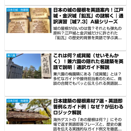
問（FAQ）を網羅。相手の背景に合わせ
た最適な案内を提供するための必須表現
日本の城の屋根を英語案内！江戸
日本の城・他建築
を、日英対訳と音声ツールで効率的にマ
城・金沢城「鉛瓦」の謎解く｜通
スターできます。観光業・企業接待のプ
ロを目指す方へ。
訳演習【城7.3】A級シリーズ
城の屋根が白いのは雪？それとも弾丸の
原料？江戸城と金沢城だけに許された
「鉛瓦」の歴史的背景を英語で学ぶ演習
ツールです。幕府への反乱対策や芸者の
白粉との意外な共通点など、ゲストの心
をつかむ英語解説フレーズを多数収録。
これは何？成巽閣（せいそんか
兼六園
多忙なガイド・接待担当者必見の内容で
く）！兼六園の隠れた名建築を英
す。
語で説明｜通訳ガイド解説
兼六園の梅園隣にある「成巽閣」とは？
多忙なガイドや接待担当者のために、商
談の合間でもパッと伝えられる英語説明
を解説。アートや建築、ファッションな
ど5つの視点で、ゲストが「中を見てみ
たい！」と思うストーリーの作り方を紹
日本建築の屋根素材7選・英語即
日本の城・他建築
介します。反復音声付き。
答例＆ガイド例｜なぜ？が伝わる
ロジック解説
海外ゲストの「あの屋根は何？」にその
場で返す英語即答フレーズと、歴史の裏
話を伝える実践的なガイド例文を徹底解