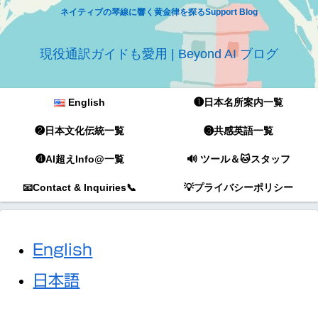
ネイティブの琴線に響く黄金律を探るSupport Blog
現役通訳ガイドも愛用 | Beyond AI ブログ
English
❶日本名所案内一覧
❷日本文化伝統一覧
❸共感英語一覧
❹AI超えInfo@一覧
🔊 ツール＆🐱スタッフ
📧Contact & Inquiries📞
💡プライバシーポリシー
English
日本語