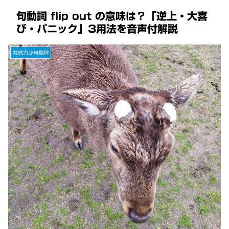
句動詞 flip out の意味は？「逆上・大喜
び・パニック」3用法を音声付解説
共感力＠句動詞