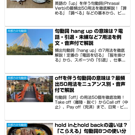
英語の「up」を伴う句動詞(Phrasal
Verb)の最頻出50用法を徹底解説！「諦
める」「調べる」などの基本から、ビジ
ネスで役立つ表現まで網羅。記憶に定着
しやすいよう【頻度順】と【ニュアンス
別（完了・増加・準備等）】に分類しま
句動詞 hang up の意味は？電
共感力＠句動詞
した。多忙な方でも効率よく習得できる
話・引退・未練など7用法を例
よう、米英・男女の速度別英語音声付
き。この記事でupの感覚をマスターしま
文・音声付で解説
しょう！
頻出句動詞「hang up」の7用法を徹底
解説！定番の「電話を切る」「服を掛け
る」から、スポーツの「引退」、仕事の
「遅延（get hung up）」、心理的な
「未練」まで。観光案内やビジネス現場
でそのまま使える14例文を収録。米英・
offを伴う句動詞の意味は？最頻
共感力＠句動詞
男女の速度別英語音声付きで、隙間時間
出50用法をニュアンス別・音声
のリスニング・発音練習にも最適です。
付で解説
句動詞「off」の用法50個を徹底攻略！
Take off（離陸・脱ぐ）からCall off（中
止）、Pay off（完済）まで、日常・ビジ
ネス・観光現場で役立つ表現を高頻出順
に整理しました。米英豪などの多国籍音
声＆ニュアンス別分類で、暗記に頼らず
hold inとhold backの違いは？
共感力＠句動詞
イメージで習得可能。多忙な方でも隙間
「こらえる」句動詞8つの使い分
時間で効率よく英語力を高められます。