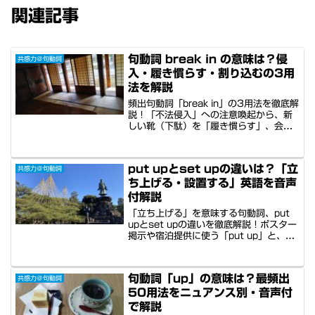
関連記事
句動詞 break in の意味は？侵
共感力＠句動詞
入・履き慣らす・割り込むの3用
法を解説
頻出句動詞「break in」の3用法を徹底解
説！「不法侵入」への注意喚起から、新
しい靴（下駄）を「履き慣らす」、会議
や会話に「割り込む」際のマナーある表
現まで。観光案内や接客現場ですぐに使
える実用的な9例文を収録しました。米
put upとset upの違いは？「立
共感力＠句動詞
英・男女の速度別英語音声付きで、多忙
ち上げる・設置する」英語を音声
な方の隙間学習にも最適です。
付解説
「立ち上げる」を意味する句動詞、put
upとset upの違いを徹底解説！ポスター
掲示や宿泊提供に使う「put up」と、起
業やシステム構築に使う「set up」を、
喜びと誇りの感情の違いから紐解きま
す。インバウンド対応や接待で役立つ12
句動詞「up」の意味は？最頻出
共感力＠句動詞
例文と、米英豪の多国籍話者による速度
50用法をニュアンス別・音声付
別音声付き。移動中や食事中の会話ネタ
としても最適な実践的内容です。
で解説