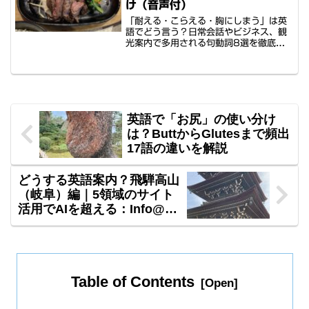
け（音声付）
「耐える・こらえる・胸にしまう」は英
語でどう言う？日常会話やビジネス、観
光案内で多用される句動詞8選を徹底解
説。hold in, bottle up, bite one's
tongueなど、状況別の使い分けが一目で
わかる比較表付き。武士や職人など日本
文化を説明するガイド例文と、練習用の
音声も収録。多忙な方のための効率的な
学習記事です。
英語で「お尻」の使い分け
は？ButtからGlutesまで頻出
17語の違いを解説
どうする英語案内？飛騨高山
（岐阜）編｜5領域のサイト
活用でAIを超える：Info@高
山
Table of Contents