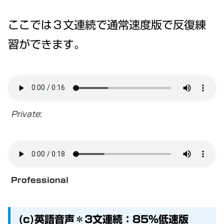
ここでは３文連続で通常速度版で反復練
習ができます。
Private
:
Professional
(c)英語音声＊3文連続：85%低速版