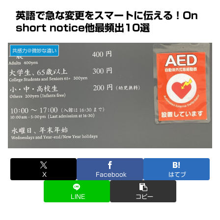
英語で急な変更をスマートに伝える！On
short notice他最頻出10選
共感力＠微妙な違い
X
Facebook
はてブ
LINE
コピー