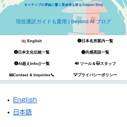
ネイティブの琴線に響く黄金律を探るSupport Blog
現役通訳ガイドも愛用 | Beyond AI ブログ
English
❶日本名所案内一覧
❷日本文化伝統一覧
❸共感英語一覧
❹AI超えInfo@一覧
🔊 ツール＆🐱スタッフ
📧Contact & Inquiries📞
💡プライバシーポリシー
English
日本語