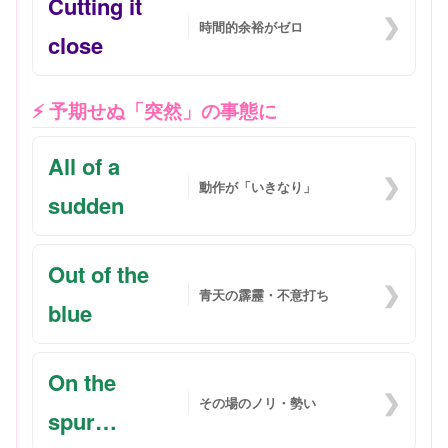
Cutting it
❯
時間的余裕がゼロ
close
⚡️ 予期せぬ「突然」の事態に
All of a
❯
動作が「いきなり」
sudden
Out of the
❯
青天の霹靂・不意打ち
blue
On the
❯
その場のノリ・勢い
spur…