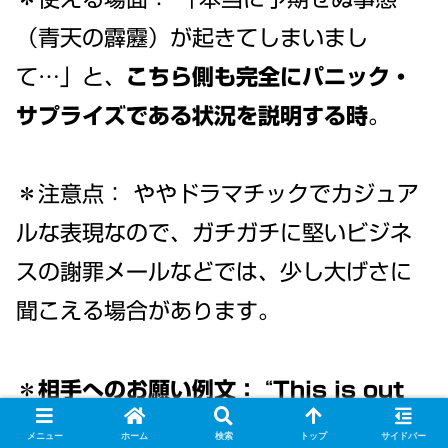
（青天の霹靂）が起きてしまいまし
て…」と、
こちら側も完全にパニック・
サプライズである状況を説明する時
。
＊注意点： ややドラマチックでカジュア
ルな表現なので、ガチガチに堅いビジネ
スの謝罪メールなどでは、少し大げさに
聞こえる場合があります。
＊相手へのお願い例文：
“
This is out
of the blue, but would you mind if
メニュー
ホーム
検索
トップ
サイドバー