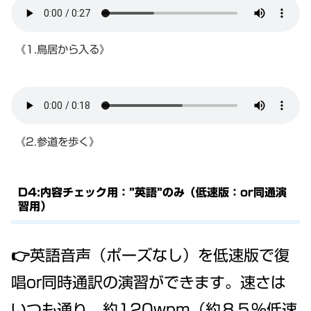
《1.鳥居から入る》
《2.参道を歩く》
D4:内容チェック用：”英語”のみ（低速版：or同通演
習用）
👉英語音声（ポーズなし）を低速版で復
唱or同時通訳の演習ができます。速さは
いつも通り、約120wpm（約８５％低速