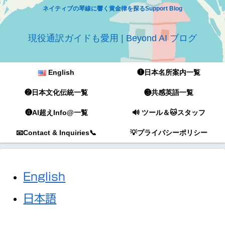
ネイティブの琴線に響く黄金律を探るSupport Blog
現役通訳ガイドも愛用 | Beyond AI ブログ
English
❶日本名所案内一覧
❷日本文化伝統一覧
❸共感英語一覧
❹AI超えInfo@一覧
🔊 ツール＆🐱スタッフ
📧Contact & Inquiries📞
💡プライバシーポリシー
English
日本語