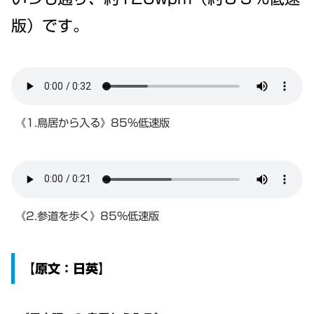
版）です。
《1.鳥居から入る》85%低速版
《2.参道を歩く》85%低速版
【原文：日英】