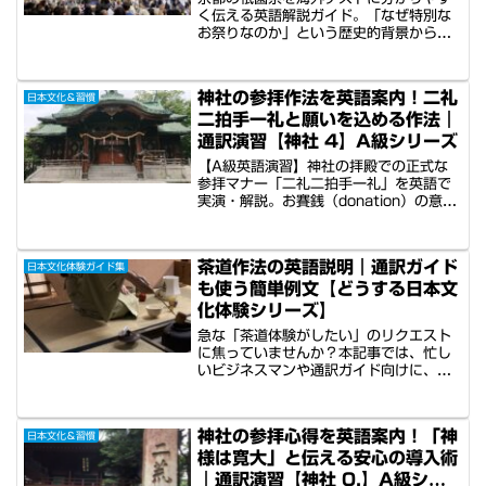
く伝える英語解説ガイド。「なぜ特別な
お祭りなのか」という歴史的背景から、
釘を使わない「縄がらみ」の建築美、動
く美術館、ハモ食文化、生き神様として
の「稚児」まで、インバウンドの関心別
神社の参拝作法を英語案内！二礼
日本文化＆習慣
に使える洗練された英語フレーズと口頭
二拍手一礼と願いを込める作法｜
説明用英文を掲載！
通訳演習【神社 4】A級シリーズ
【A級英語演習】神社の拝殿での正式な
参拝マナー「二礼二拍手一礼」を英語で
実演・解説。お賽銭（donation）の意味
から、柏手（claps）の打ち方、心を込め
た祈りの誘導、そして神前から退く際の
マナーまでを網羅しています。ガイドが
茶道作法の英語説明｜通訳ガイド
日本文化体験ガイド集
ゲストの代わりに賽銭を入れる際のスマ
も使う簡単例文【どうする日本文
ートなフレーズなど、現場で即座に使え
る参拝誘導スキルを日英通訳演習ツール
化体験シリーズ】
（Dツール）で習得。
急な「茶道体験がしたい」のリクエスト
に焦っていませんか？本記事では、忙し
いビジネスマンや通訳ガイド向けに、専
門用語を抑えた「ネイティブの腑に落ち
る」簡単な英語説明をステップ別に解
説。入室から退室まで、そのまま使える
神社の参拝心得を英語案内！「神
日本文化＆習慣
フレーズと音声サンプル付きで、接客の
様は寛大」と伝える安心の導入術
現場ですぐに役立ちます。
｜通訳演習【神社 0.】A級シリ