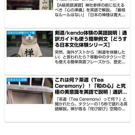
ーズ
【A級英語演習】神社参拝の前に伝える
べき「心の準備」を英語で解説。「厳格
なルールはない」「日本の神様は寛大
（forgiving）」といった、ゲストの緊張
を解きリラックスさせる導入フレーズを
学びます。地域や個人で異なる作法の多
剣道/kendo体験の英語説明｜通
日本文化体験ガイド集
様性や、これから「聖なる領域（sacred
訳ガイドも使う簡単例文【どうす
realm）」へ入るという心構えをスマー
トに伝える、通訳ガイド準備用の英語演
る日本文化体験シリーズ】
習ツール（Dツール）を完備。
突然、海外ゲストから『剣道を体験した
い』と言われたら？移動中のタクシーで
も使える簡単英語フレーズから、歴史・
文化背景の解説まで網羅。単なるスポー
ツではない『武道（Budo）』の精神を伝
え、ゲストの体験を一生の思い出にする
これは何？茶道（Tea
日本文化＆習慣
ための完全ガイドです。
Ceremony）！「和の心」と究
極の美意識を英語で説明｜通訳ガ
イド解説・音声付
「茶道（Tea Ceremony）って何？」と
聞かれたら。タクシーの15秒で語れる英
語解説。禅が宿る「侘び寂び」空間の秘
密、五感で味わう「おもてなし」、そし
て利休とキリストの意外な共通点まで。
5つの視点で「飲む瞑想」とも言われる
日本文化の神髄を解き明かすガイドの秘
訣。4か国の音声演習付。ビジネス接待