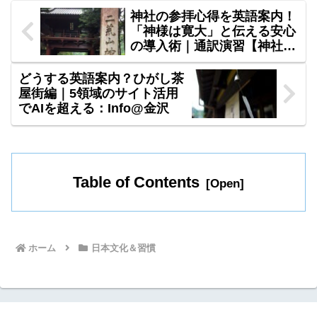
や観光案内に最適！
神社の参拝心得を英語案内！
「神様は寛大」と伝える安心
の導入術｜通訳演習【神社
0.】A級シリーズ
どうする英語案内？ひがし茶
屋街編｜5領域のサイト活用
でAIを超える：Info@金沢
Table of Contents
ホーム
日本文化＆習慣