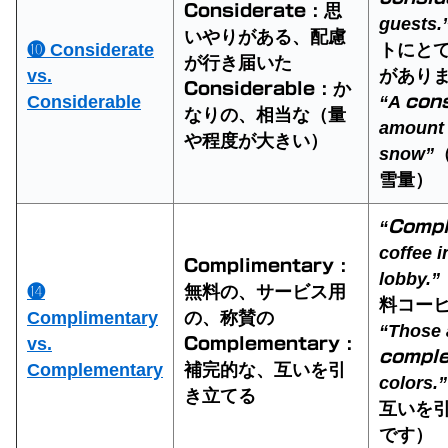
：思
Considerate
guests.
いやりがある、配慮
❿ Considerate
トにと
が行き届いた
vs.
があり
：か
Considerable
Considerable
“A
cons
なりの、相当な（量
amount 
や程度が大きい）
snow”
雪量）
“
Compl
coffee i
：
Complimentary
lobby.”
⓮
無料の、サービス用
料コー
Complimentary
の、称賛の
“Those 
vs.
：
Complementary
compl
Complementary
補完的な、互いを引
colors.”
き立てる
互いを
です）