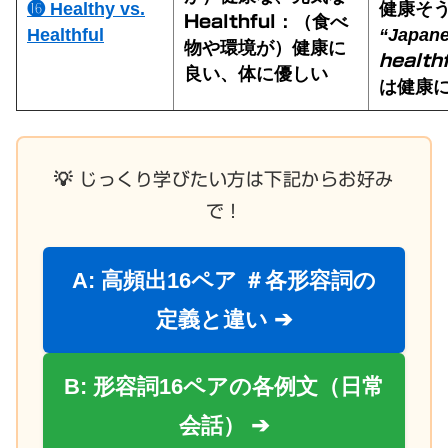
⓰ Healthy vs.
健康そ
：（食べ
Healthful
Healthful
“Japane
物や環境が）健康に
health
良い、体に優しい
は健康
💡 じっくり学びたい方は下記からお好み
で！
A: 高頻出16ペア ＃各形容詞の
定義と違い ➔
B: 形容詞16ペアの各例文（日常
会話） ➔