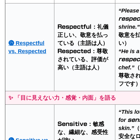
“Please
respec
：礼儀
shrine.”
Respectful
正しい、敬意を払っ
敬意を
⓯ Respectful
ている（主語は人）
い）
vs. Respected
：尊敬
“He is a
Respected
されている、評価が
respec
高い（主語は人）
chef.”
（
尊敬さ
フです
✨ 「目に見えない力・感覚・内面」を語る
“This lo
for
sen
：敏感
Sensitive
skin.”
（
な、繊細な、感受性
安全な