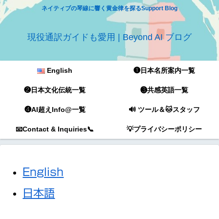
ネイティブの琴線に響く黄金律を探るSupport Blog
現役通訳ガイドも愛用 | Beyond AI ブログ
English
❶日本名所案内一覧
❷日本文化伝統一覧
❸共感英語一覧
❹AI超えInfo@一覧
🔊 ツール＆🐱スタッフ
📧Contact & Inquiries📞
💡プライバシーポリシー
English
日本語