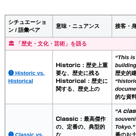
シチュエーショ
意味・ニュアンス
接客・
ン / 語彙ペア
🏛️ 「歴史・文化・芸術」を語る
“This is
：歴史上重
building
Historic
❶ Historic vs.
要な、歴史に残る
歴史的
Historical
：歴史に
“histori
Historical
関する、歴史上の
docume
的な資
“A
clas
：最高傑作
souveni
Classic
の、定番の、典型的
Tokyo.”
❸ Classic vs.
な
番のお