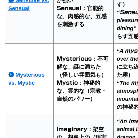
❺ Sensitive vs.
が強い
す）
Sensual
：官能的
Sensual
“
Sensu
な、肉感的な、五感
pleasure
を刺激する
dining”
らす五
“A
mys
：不可
over the
Mysterious
解な、謎に満ちた
に立ち
❻ Mysterious
（怪しい雰囲気も）
た霧）
vs. Mystic
：神秘的
“The
Mystic
my
な、霊的な（宗教・
atmosph
自然のパワー）
mounta
の神秘
“An
im
：架空
animal l
Imaginary
の、想像上の（現実
dragon.