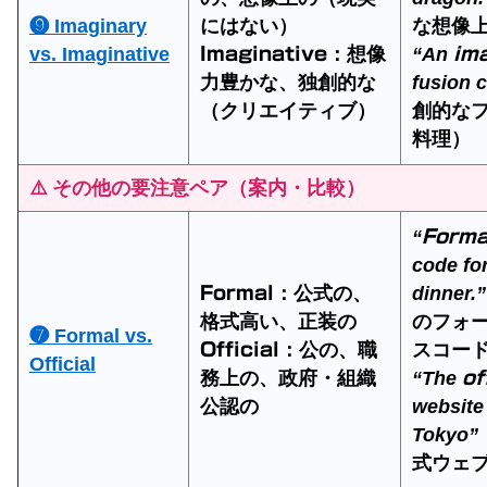
❾ Imaginary
にはない）
な想像
vs. Imaginative
：想像
“An
Imaginative
im
力豊かな、独創的な
fusion 
（クリエイティブ）
創的な
料理）
⚠️ その他の要注意ペア（案内・比較）
“
Forma
code fo
：公式の、
dinner.”
Formal
格式高い、正装の
のフォ
❼ Formal vs.
：公の、職
スコー
Official
Official
務上の、政府・組織
“The
of
公認の
website
Tokyo”
式ウェ