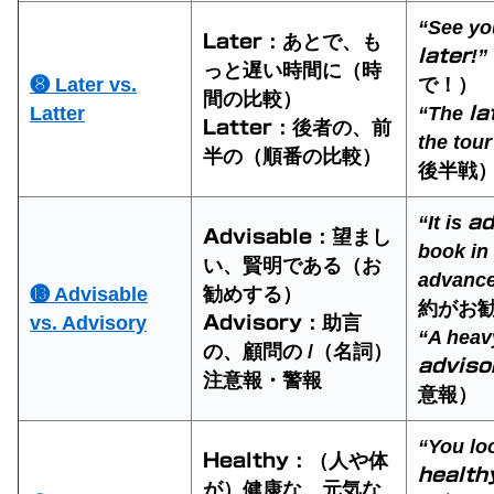
“See yo
：あとで、も
Later
!”
later
っと遅い時間に（時
❽ Later vs.
で！）
間の比較）
Latter
“The
la
：後者の、前
Latter
the tour
半の（順番の比較）
後半戦
“It is
ad
：望まし
Advisable
book in
い、賢明である（お
advance
⓭ Advisable
勧めする）
約がお
vs. Advisory
：助言
Advisory
“A heav
の、顧問の /（名詞）
adviso
注意報・警報
意報）
“You lo
：（人や体
Healthy
health
が）健康な、元気な