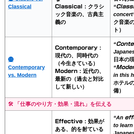
Classical
：クラシ
“
Classical
Class
ック音楽の、古典主
concert
義の
ク音楽
ト）
“
Conte
：
Contemporary
Japanes
現代の、同時代の
⓫
日本の
（今生きている）
Contemporary
“
Mode
：近代の、
Modern
vs. Modern
in this 
最新の（過去と対比
ホテル
して新しい）
備）
🛠️ 「仕事のやり方・効果・流れ」を伝える
“An
eff
：効果が
Effective
to learn
ある、的を射ている
Japanes