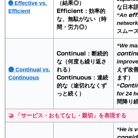
➍ Effective vs.
（結果◎）
な日本
Efficient
：効率的
Efficient
“An
eff
な、無駄がない（時
network
間・労力◎）
スムー
“We ma
：断続的
Continual
contin
な（何度も繰り返さ
improve
⓬ Continual vs.
れる）
えず改
Continuous
：連続
ます）
Continuous
的な（途切れなくず
“
Conti
っと続く）
for 24 
間降り
🤝 「サービス・おもてなし・親切」を表現する
“He is v
consid