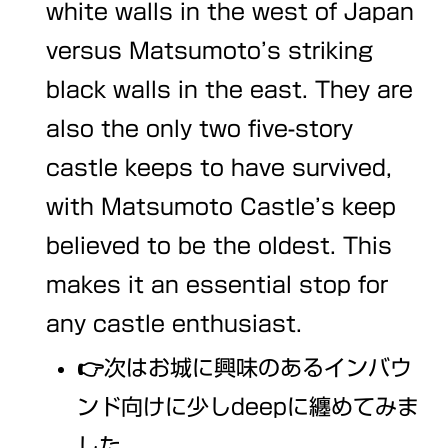
white walls in the west of Japan
versus Matsumoto’s striking
black walls in the east. They are
also the only two five-story
castle keeps to have survived,
with Matsumoto Castle’s keep
believed to be the oldest. This
makes it an essential stop for
any castle enthusiast.
👉次はお城に興味のあるインバウ
ンド向けに少しdeepに纏めてみま
した。