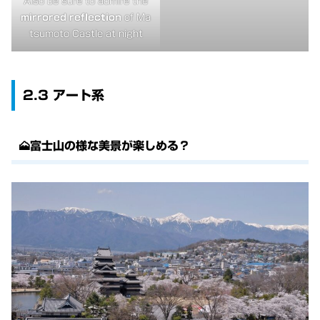
Also be sure to admire the
mirrored reflection
of Ma
tsumoto Castle at night
2.3 アート系
🗻富士山の様な美景が楽しめる？