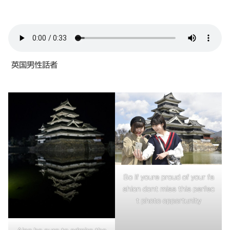
英国男性話者
So if youre proud of your fa
shion dont miss this perfec
t photo opportunity