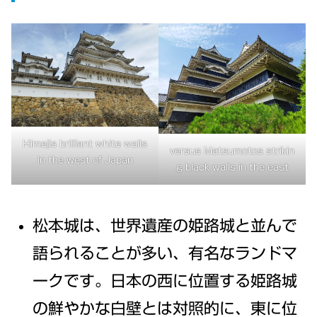
Himejis brilliant white walls
versus Matsumotos strikin
in the west of Japan
g black walls in the east
松本城は、世界遺産の姫路城と並んで
語られることが多い、有名なランドマ
ークです。日本の西に位置する姫路城
の鮮やかな白壁とは対照的に、東に位