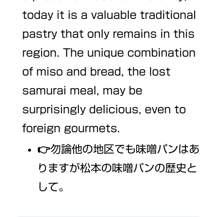
today it is a valuable traditional
pastry that only remains in this
region. The unique combination
of miso and bread, the lost
samurai meal, may be
surprisingly delicious, even to
foreign gourmets.
👉勿論他の地区でも味噌パンはあ
りますが松本の味噌パンの歴史と
して。