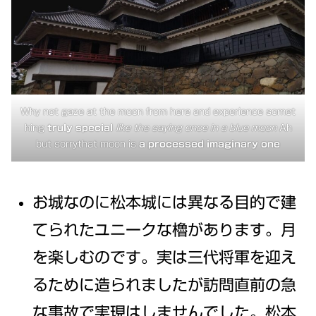
Why not gaze at the moon from here and experience somet
hing
truly special
like the saying once in a blue moon
Ah
but sorrythat moon is
a processed imaginary one
お城なのに松本城には異なる目的で建
てられたユニークな櫓があります。月
を楽しむのです。実は三代将軍を迎え
るために造られましたが訪問直前の急
な事故で実現はしませんでした。松本