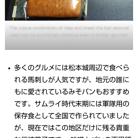
The unique combination of miso and bread the lost samurai
meal may be surprisingly delicious even to foreign gourmet
s
多くのグルメには松本城周辺で食べら
れる馬刺しが人気ですが、地元の誰に
もに愛されているみそパンもおすすめ
です。サムライ時代末期には軍隊用の
保存食として全国で作られていました
が、現在ではこの地区だけに残る貴重