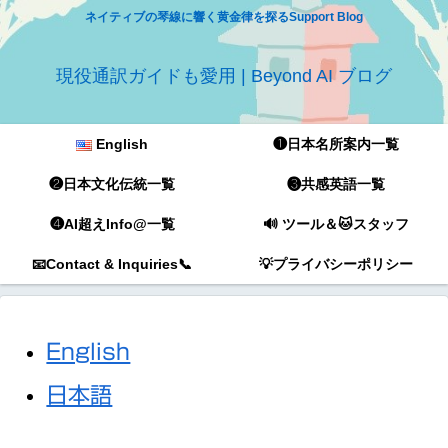
ネイティブの琴線に響く黄金律を探るSupport Blog
現役通訳ガイドも愛用 | Beyond AI ブログ
English
❶日本名所案内一覧
❷日本文化伝統一覧
❸共感英語一覧
❹AI超えInfo@一覧
🔊 ツール＆🐱スタッフ
📧Contact & Inquiries📞
💡プライバシーポリシー
English
日本語