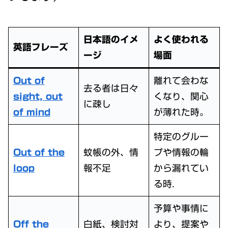
日本語のイメ
よく使われる
英語フレーズ
ージ
場面
Out of
離れて会わな
去る者は日々
sight, out
くなり、関心
に疎し
of mind
が薄れた時。
特定のグルー
Out of the
蚊帳の外、情
プや情報の輪
loop
報不足
から漏れてい
る時.
予算や事情に
Off the
白紙、検討対
より、提案や