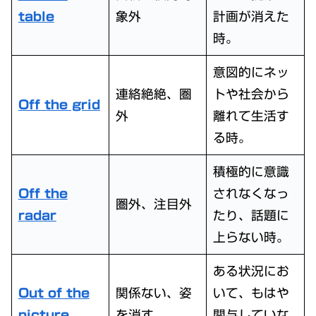
table
象外
計画が消えた
時。
意図的にネッ
連絡絶絶、圏
トや社会から
Off the grid
外
離れて生活す
る時。
積極的に意識
Off the
されなくなっ
圏外、注目外
radar
たり、話題に
上らない時。
ある状況にお
Out of the
関係ない、姿
いて、もはや
picture
を消す
関与していな