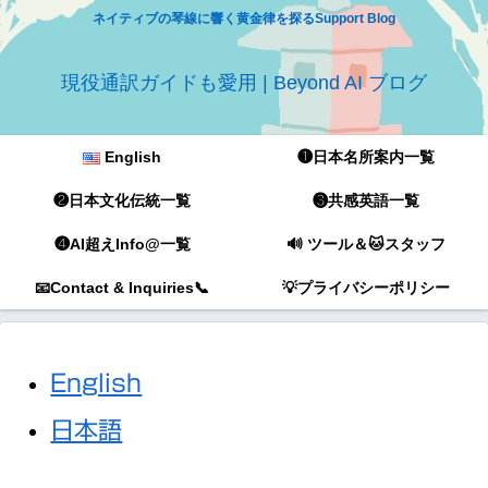
ネイティブの琴線に響く黄金律を探るSupport Blog
現役通訳ガイドも愛用 | Beyond AI ブログ
English
❶日本名所案内一覧
❷日本文化伝統一覧
❸共感英語一覧
❹AI超えInfo@一覧
🔊 ツール＆🐱スタッフ
📧Contact & Inquiries📞
💡プライバシーポリシー
English
日本語