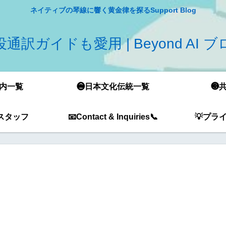
ネイティブの琴線に響く黄金律を探るSupport Blog
通訳ガイドも愛用 | Beyond AI 
内一覧
❷日本文化伝統一覧
❸
スタッフ
📧Contact & Inquiries📞
💡プラ