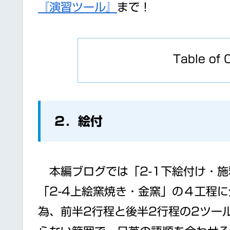
『演習ツール』
まで！
Table of 
２．絵付
本編ブログでは「2-1下絵付け・施釉
「2-4上絵窯焼き・金窯」の４工程
為、前半2行程と後半2行程の2ツー