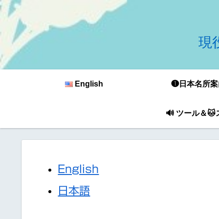
現役
English
❶日本名所案
🔊 ツール＆
English
日本語