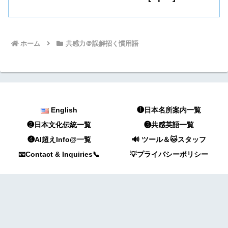
ホーム
共感力＠誤解招く慣用語
English
❶日本名所案内一覧
❷日本文化伝統一覧
❸共感英語一覧
❹AI超えInfo@一覧
🔊 ツール＆🐱スタッフ
📧Contact & Inquiries📞
💡プライバシーポリシー