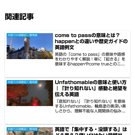
関連記事
come to passの意味とは？
共感力＠誤解招く慣用語
happenとの違いや歴史ガイドの
英語例文
英語の「come to pass」の意味や語感
をわかりやすく解説！単に「起きる」を
意味するhappenやcome trueとのニュ
アンスの違いとは？日常会話の例文か
ら、京都や奈良など日本の歴史・観光ガ
イドで使える実践的な接客フレーズまで
Unfathomableの意味と使い方
共感力＠誤解招く慣用語
紹介します。
｜「計り知れない」感動と絶望を
伝える英語
「底知れない」「計り知れない」を意味
するUnfathomable。輪島塗の奥深い美
しさから、理解不能な人間関係の悩みま
で、知性を感じさせる比喩表現を徹底解
説。immeasurable等との違いや、感情
を揺さぶる例文10選を紹介。4カ国ネイ
英語で「集中する・没頭する」は
共感力＠誤解招く慣用語
ティブ音声＆低速版付きで、言葉の真の