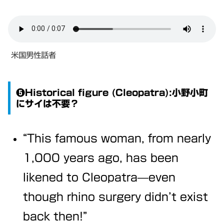
米国男性話者
❺Historical figure (Cleopatra):小野小町
にサイは不要？
“This famous woman, from nearly
1,000 years ago, has been
likened to Cleopatra—even
though rhino surgery didn’t exist
back then!”