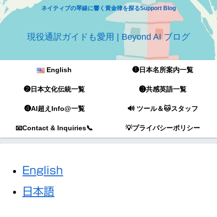
ネイティブの琴線に響く黄金律を探るSupport Blog
現役通訳ガイドも愛用 | Beyond AI ブログ
English
❶日本名所案内一覧
❷日本文化伝統一覧
❸共感英語一覧
❹AI超えInfo@一覧
🔊 ツール＆🐱スタッフ
📧Contact & Inquiries📞
💡プライバシーポリシー
English
日本語