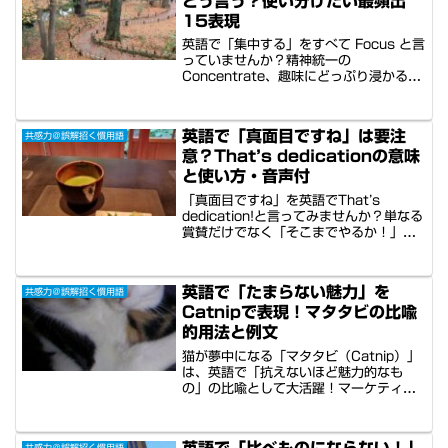
どう言う？使い分けたい最頻出
深みをマスターしましょう。
15表現
英語で「集中する」をすべて Focus と言
っていませんか？精神統一の
Concentrate、趣味にどっぷり浸かる
Immersed in、我を忘れて没頭する
Lose yourself in など、ニュアンスの違
う15表現を解説。秋葉原のオタク文化や
英語で「真面目ですね」は要注
共感力＠誤解招く慣用語
京都の禅寺など、観光ガイドでそのまま
意？That’s dedicationの意味
使える例文と多国籍音声付き。シーンに
最適な「集中」を選び、共感される英語
と使い方・音声付
力を磨きましょう。
「真面目ですね」を英語でThat’s
dedication!と言ってみませんか？単なる
賞賛だけでなく「そこまでやるか！」と
いう驚きや同情も伝わるネイティブ表現
です。日常会話から、寿司職人やサラリ
ーマンを案内する際の英語例文20選を紹
英語で「たまらない魅力」を
共感力＠誤解招く慣用語
介。米国男女による感情豊かな音声サン
Catnipで表現！マタタビの比喩
プルで、使い分けのコツが身につきま
す。
的用法と例文
猫が夢中になる「マタタビ（Catnip）」
は、英語で「抗えないほど魅力的なも
の」の比喩として大活躍！マーケティン
グ、政治、恋愛から、金箔アイスや侍の
物語といったインバウンド案内まで、中
毒性のある人気を伝える例文10選を紹
英語で「比べものにならない！」
共感力＠誤解招く慣用語