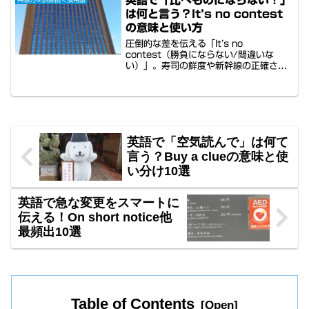
介。4カ国ネイティブ音声＆同時通訳低
は何と言う？It’s no contest
速版付きで、ネイティブの心を掴むユー
モア溢れる英語力が身についていきま
の意味と使い方
す。
圧倒的な差を伝える「It’s no
contest（勝負にならない/間違いな
い）」。寿司の鮮度や新幹線の正確さな
ど、日本の魅力を「これ以上のものはな
い」と力強く紹介する際にぴったりの共
感英語です。日常会話の例から、ゲスト
を唸らせる日本紹介の文例まで詳しく解
説。4カ国音声付きで、自信を持って最
高級の賛辞を贈れるようになります。
英語で「空気読んで」は何て
言う？Buy a clueの意味と使
い分け10選
英語で急な変更をスマートに
伝える！On short notice他
最頻出10選
Table of Contents