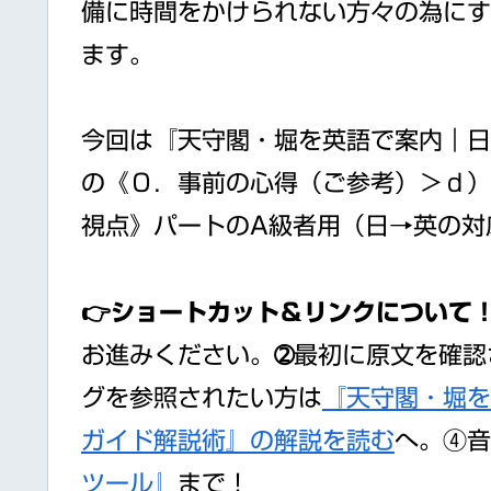
備に時間をかけられない方々の為にす
ます。
今回は『天守閣・堀を英語で案内｜日
の《０．事前の心得（ご参考）＞ｄ）確
視点》パートのA級者用（日→英の対
👉ショートカット＆リンクについて
お進みください。➁最初に原文を確認
グを参照されたい方は
『天守閣・堀を
ガイド解説術』の解説を読む
へ。④音
ツール』
まで！