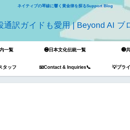
ネイティブの琴線に響く黄金律を探るSupport Blog
通訳ガイドも愛用 | Beyond AI 
内一覧
❷日本文化伝統一覧
❸
スタッフ
📧Contact & Inquiries📞
💡プラ