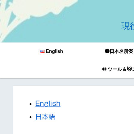
現役
English
❶日本名所案
🔊 ツール＆
English
日本語