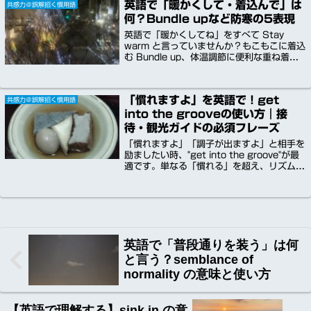
英語で「暖かくして・着込んで」は
共感力＠誤解招く慣用語
で、多忙なガイドや接待担当者の「共感英語
何？Bundle upなど防寒の5表現
力」を磨きます。
英語で「暖かくしてね」をすべて Stay
warm と言っていませんか？もこもこに着込
む Bundle up、体温調節に便利な重ね着
Layer up、毛布にくるまる Cozy up など、
寒さに合わせた5表現を解説。冬の奈良観光
や屋外イベント、ホテルでの案内で役立つ実
「慣れますよ」を英語で！get
共感力＠誤解招く慣用語
践例文と多国籍音声付き。相手を気遣う「共
into the grooveの使い方｜接
感英語」で、冬のおもてなし力を高めましょ
う。
待・観光ガイドの必須フレーズ
「慣れますよ」「調子が出ますよ」と相手を
励ましたい時、"get into the groove"が最
適です。単なる「慣れる」を超え、リズムや
流れを掴む前向きなニュアンスを解説。多忙
な方でもすぐ使えるよう、ビジネスや観光案
内での例文を音声付きでご紹介します。
英語で「普段通りを装う」は何
と言う？semblance of
normality の意味と使い方
【英語で理解する】sink in の意