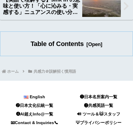
味と使い方！「心に沁みる・実
感する」ニュアンスの使い分け
6選
Table of Contents
ホーム
共感力＠誤解招く慣用語
English
❶日本名所案内一覧
❷日本文化伝統一覧
❸共感英語一覧
❹AI超えInfo@一覧
🔊 ツール＆🐱スタッフ
📧Contact & Inquiries📞
💡プライバシーポリシー