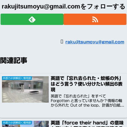
rakujitsumoyu@gmail.comをフォローする
rakujitsumoyu@gmail.com
関連記事
英語で「忘れ去られた・蚊帳の外」
共感力＠誤解招く慣用語
はどう言う？使い分けたい頻出6表
現
英語で「忘れ去られた」をすべて
Forgotten と言っていませんか？情報の輪
から外れた Out of the loop、計画が白紙に
なった Off the table、世間から姿を消した
Off the grid など、状況で異なる6表現を解
説。ビジネスの意思決定や人間関係で役立つ
英語「force their hand」の意味
共感力＠誤解招く慣用語
実践例文と多国籍音声付き。微妙なニュアン