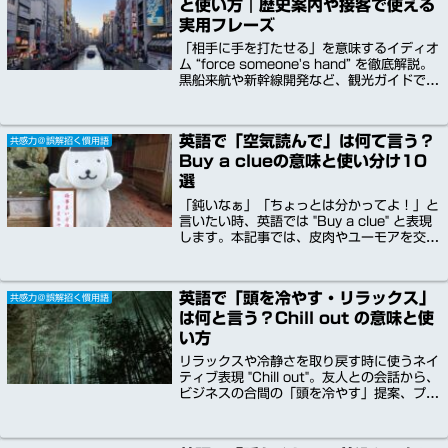
と使い方｜歴史案内や接客で使える
スを使い分けて、信頼される「共感英語力」
を磨きましょう。
実用フレーズ
「相手に手を打たせる」を意味するイディオ
ム “force someone's hand” を徹底解説。
黒船来航や新幹線開発など、観光ガイドで日
本の歴史・文化をドラマチックに語るための
例文も豊富にご紹介します。
英語で「空気読んで」は何て言う？
共感力＠誤解招く慣用語
Buy a clueの意味と使い分け10
選
「鈍いなぁ」「ちょっとは分かってよ！」と
言いたい時、英語では "Buy a clue" と表現
します。本記事では、皮肉やユーモアを交え
て状況を指摘するこの慣用句を徹底解
説。"Read the room" などの類似表現10選
や、職場・友人間で使える音声付き例文も紹
英語で「頭を冷やす・リラックス」
共感力＠誤解招く慣用語
介します。失礼にならずに「共感」を生む使
は何と言う？Chill out の意味と使
い分けをマスターしましょう。
い方
リラックスや冷静さを取り戻す時に使うネイ
ティブ表現 "Chill out"。友人との会話から、
ビジネスの合間の「頭を冷やす」提案、プラ
イベートな充電時間まで、状況に応じた活用
法を解説。Calm downとの違いや、米・
英・印の多国籍な話者の音声・低速版付き