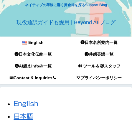
ネイティブの琴線に響く黄金律を探るSupport Blog
現役通訳ガイドも愛用 | Beyond AI ブログ
English
❶日本名所案内一覧
❷日本文化伝統一覧
❸共感英語一覧
❹AI超えInfo@一覧
🔊 ツール＆🐱スタッフ
📧Contact & Inquiries📞
💡プライバシーポリシー
English
日本語