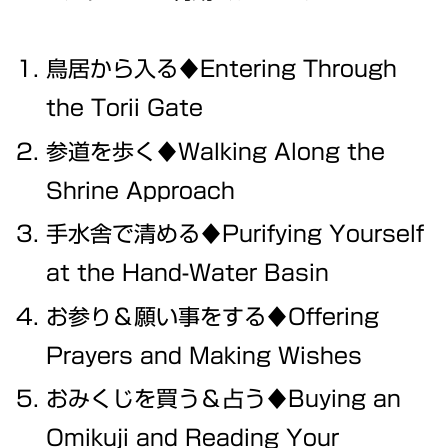
鳥居から入る♦Entering Through
the Torii Gate
参道を歩く♦Walking Along the
Shrine Approach
手水舎で清める♦Purifying Yourself
at the Hand-Water Basin
お参り＆願い事をする♦Offering
Prayers and Making Wishes
おみくじを買う＆占う♦Buying an
Omikuji and Reading Your