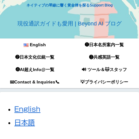
ネイティブの琴線に響く黄金律を探るSupport Blog
現役通訳ガイドも愛用 | Beyond AI ブログ
English
❶日本名所案内一覧
❷日本文化伝統一覧
❸共感英語一覧
❹AI超えInfo@一覧
🔊 ツール＆🐱スタッフ
📧Contact & Inquiries📞
💡プライバシーポリシー
English
日本語