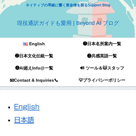
ネイティブの琴線に響く黄金律を探るSupport Blog
現役通訳ガイドも愛用 | Beyond AI ブログ
English
❶日本名所案内一覧
❷日本文化伝統一覧
❸共感英語一覧
❹AI超えInfo@一覧
🔊 ツール＆🐱スタッフ
📧Contact & Inquiries📞
💡プライバシーポリシー
English
日本語