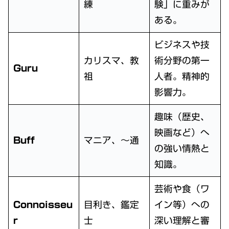
練
験」に重みが
ある。
ビジネスや技
カリスマ、教
術分野の第一
Guru
祖
人者。精神的
影響力。
趣味（歴史、
映画など）へ
Buff
マニア、〜通
の強い情熱と
知識。
芸術や食（ワ
Connoisseu
目利き、鑑定
イン等）への
r
士
深い理解と審