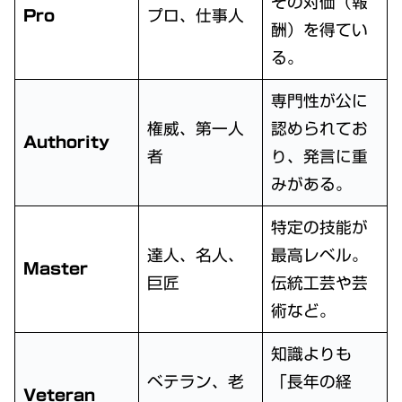
その対価（報
Pro
プロ、仕事人
酬）を得てい
る。
専門性が公に
権威、第一人
認められてお
Authority
者
り、発言に重
みがある。
特定の技能が
達人、名人、
最高レベル。
Master
巨匠
伝統工芸や芸
術など。
知識よりも
ベテラン、老
「長年の経
Veteran