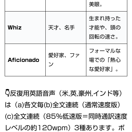
美眼。
生まれ持った
Whiz
天才、名手
才能や、頭の
回転の速さ。
フォーマルな
愛好家、ファ
Aficionado
場での「熱心
ン
な愛好家」。
👇反復用英語音声（米,英,豪州,インド等）
は（a)各文毎(b)全文連続（通常速度版）
(c)全文連続（85%低速版＝同時通訳速度
レベルの約120wpm）3種あります。ボ