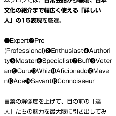
本ブログでは、
日常会話から職場、日本
文化の紹介まで幅広く使える「詳しい
人」の15表現
を厳選。
❶Expert❷Pro
(Professional)❸Enthusiast❹Authori
ty❺Master❻Specialist❼Buff❽Veter
an❾Guru❿Whiz⓫Aficionado⓬Mave
n⓭Ace⓮Savant⓯Connoisseur
言葉の解像度を上げて、目の前の「達
人」たちの魅力を最大限に引き出してみ