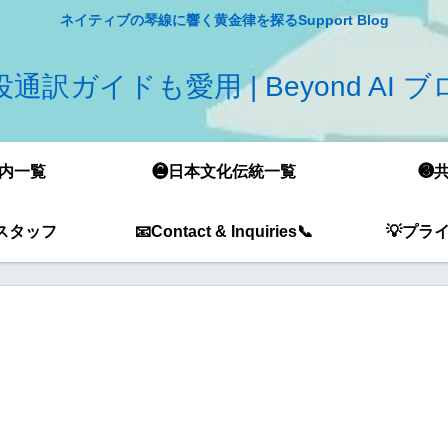
ネイティブの琴線に響く黄金律を探るSupport Blog
通訳ガイドも愛用 | Beyond AI 
内一覧
❷日本文化伝統一覧
❸
スタッフ
📧Contact & Inquiries📞
💡プラ