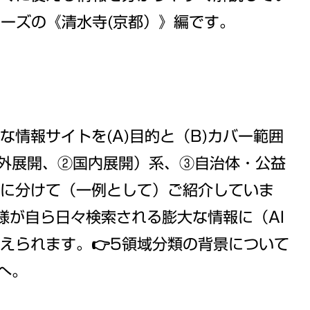
リーズの《清水寺(京都）》編です。
情報サイトを(A)目的と（B)カバー範囲
外展開、②国内展開）系、③自治体・公益
に分けて（一例として）ご紹介していま
皆様が自ら日々検索される膨大な情報に（AI
えられます。👉5領域分類の背景について
へ。