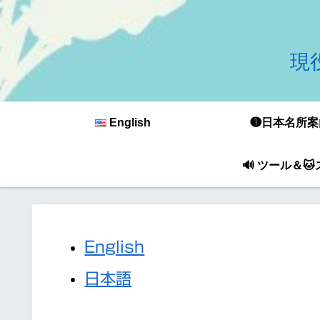
現役
English
❶日本名所案
🔊 ツール＆
English
日本語