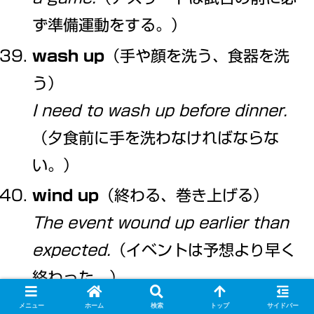
ず準備運動をする。）
wash up
（手や顔を洗う、食器を洗
う）
I need to wash up before dinner.
（夕食前に手を洗わなければならな
い。）
wind up
（終わる、巻き上げる）
The event wound up earlier than
expected.
（イベントは予想より早く
終わった。）
write up
（書き上げる、詳細に書
メニュー
ホーム
検索
トップ
サイドバー