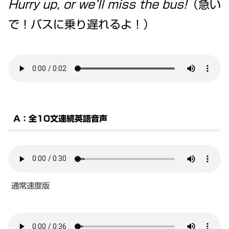
Hurry up, or we’ll miss the bus!
（急い
で！バスに乗り遅れるよ！）
A：全10文連続英語音声
通常速度版