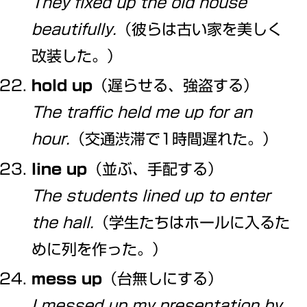
They fixed up the old house
beautifully.
（彼らは古い家を美しく
改装した。）
hold up
（遅らせる、強盗する）
The traffic held me up for an
hour.
（交通渋滞で1時間遅れた。）
line up
（並ぶ、手配する）
The students lined up to enter
the hall.
（学生たちはホールに入るた
めに列を作った。）
mess up
（台無しにする）
I messed up my presentation by