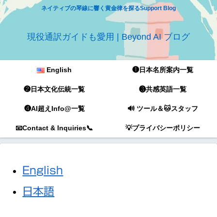
ネイティブの琴線に響く黄金律を探るSupport Blog
現役通訳ガイドも愛用 | Beyond AI ブログ
English
❶日本名所案内一覧
❷日本文化伝統一覧
❸共感英語一覧
❹AI超えInfo@一覧
🔊 ツール＆🐱スタッフ
📧Contact & Inquiries📞
💡プライバシーポリシー
English
日本語