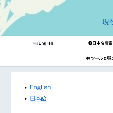
現役
English
❶日本名所案
🔊 ツール＆
English
日本語