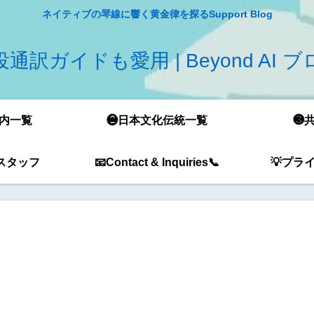
ネイティブの琴線に響く黄金律を探るSupport Blog
通訳ガイドも愛用 | Beyond AI 
内一覧
❷日本文化伝統一覧
❸
スタッフ
📧Contact & Inquiries📞
💡プラ