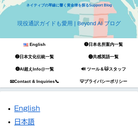
ネイティブの琴線に響く黄金律を探るSupport Blog
現役通訳ガイドも愛用 | Beyond AI ブログ
English
❶日本名所案内一覧
❷日本文化伝統一覧
❸共感英語一覧
❹AI超えInfo@一覧
🔊 ツール＆🐱スタッフ
📧Contact & Inquiries📞
💡プライバシーポリシー
English
日本語