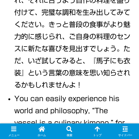
れ、それに合うよう自作の料理を盛り
付けて、完璧な調和を生み出してみて
ください。きっと普段の食事がより魅
力的に感じられ、ご自身の料理のセン
スに新たな喜びを見出すでしょう。た
だ、いざ試してみると、『馬子にも衣
装』という言葉の意味を思い知らされ
るかもしれませんよ！
You can easily experience his
world and philosophy, “The
vessel is a culinary kimono,” for
yourself. Acquire beautiful,
メニュー
ホーム
検索
トップ
サイドバー