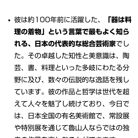
彼は約100年前に活躍した、
「器は料
理の着物」
という言葉で最もよく知ら
れる、日本の代表的な
総合芸術家
でし
た。その卓越した知性と美意識は、陶
芸、書、料理といった多岐にわたる分
野に及び、数々の伝説的な逸話を残し
ています。彼の作品と哲学は世代を超
えて人々を魅了し続けており、今日で
は、日本全国の有名美術館で、常設展
や特別展を通じて魯山人ならではの独