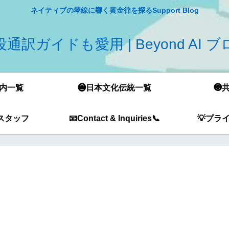
ネイティブの琴線に響く黄金律を探るSupport Blog
通訳ガイドも愛用 | Beyond AI 
内一覧
❷日本文化伝統一覧
❸
スタッフ
📧Contact & Inquiries📞
💡プラ