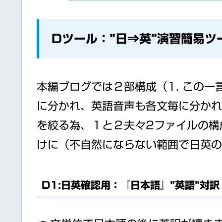
Dツール：”日⇒英”演習簡易ツ
本編ブログでは２部構成（1. この
に分かれ、英語音声も各文毎に分かれ
を絞る為、１と２夫々2ファイルの構
けに（不自然にならない範囲で日英
D1:日英確認用：『日本語』”英語”対訳