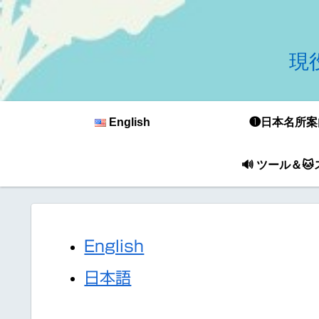
現役
English
❶日本名所案
🔊 ツール＆
English
日本語