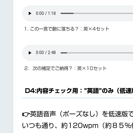
1. この一言で腑に落ちる？：英×4セット
２．次の補足でご納得？：英×10セット
D4:内容チェック用：”英語”のみ（低速
👉英語音声（ポーズなし）を低速版
いつも通り、約120wpm（約８５