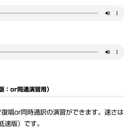
版：or同通演習用）
で復唱or同時通訳の演習ができます。速さは
％低速版）です。