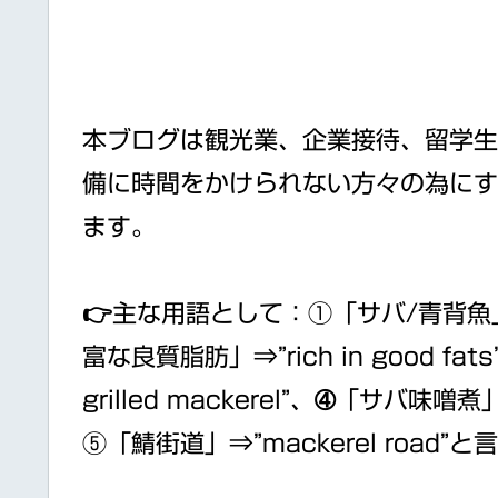
本ブログは観光業、企業接待、留学生
備に時間をかけられない方々の為にす
ます。
👉主な用語として：①「サバ/青背魚」⇒”ma
富な良質脂肪」⇒”rich in good fat
grilled mackerel”、➃「サバ味噌煮」⇒
⑤「鯖街道」⇒”mackerel road