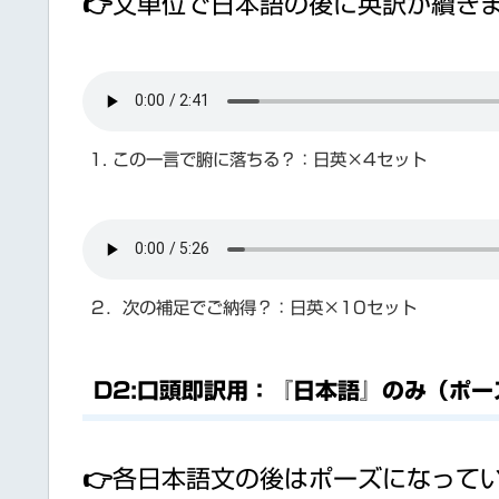
👉文単位で日本語の後に英訳が續き
1. この一言で腑に落ちる？：日英×4セット
２．次の補足でご納得？：日英×10セット
D2:口頭即訳用：『日本語』のみ（ポ
👉各日本語文の後はポーズになって