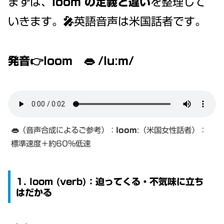
まずは、
loom の定義と違い
を整理して
いきます。🎤英語音声は米国話者です。
発音👉loom
👄
/luːm/
👄（音声合成によるご参考）：
loom
:（米国女性話者）：
標準速度＋約60%低速
1. loom (verb)：迫ってくる・不気味に立ち
はだかる