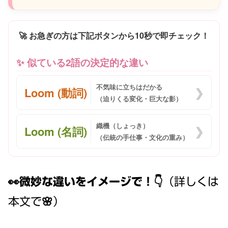
🚀 お急ぎの方は下記ボタンから10秒で即チェック！
✨ 似ている2語の決定的な違い
不気味に立ちはだかる
Loom (動詞)
❯
（迫りくる変化・巨大な影）
織機（しょっき）
Loom (名詞)
❯
（伝統の手仕事・文化の重み）
👀微妙な違いをイメージで！
👇（詳しくは
本文で🌸）