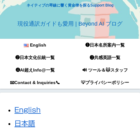
ネイティブの琴線に響く黄金律を探るSupport Blog
現役通訳ガイドも愛用 | Beyond AI ブログ
English
❶日本名所案内一覧
❷日本文化伝統一覧
❸共感英語一覧
❹AI超えInfo@一覧
🔊 ツール＆🐱スタッフ
📧Contact & Inquiries📞
💡プライバシーポリシー
English
日本語