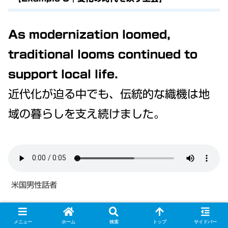
As modernization loomed,
traditional looms continued to
support local life.
近代化が迫る中でも、伝統的な織機は地
域の暮らしを支え続けました。
米国男性話者
👉
loom（動詞＋名詞）
を重ねることで
メニュー
ホーム
検索
トップ
サイドバー