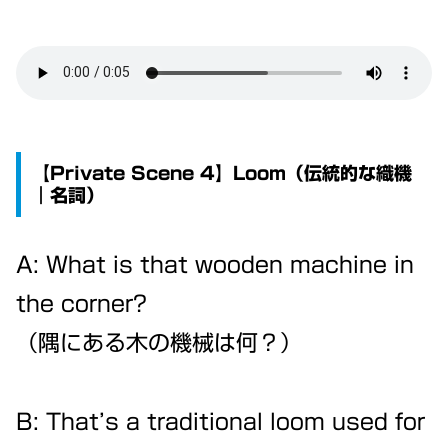
【Private Scene 4】Loom（伝統的な織機
｜名詞）
A: What is that wooden machine in
the corner?
（隅にある木の機械は何？）
B: That’s a traditional loom used for