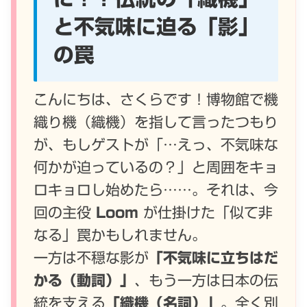
と不気味に迫る「影」
の罠
こんにちは、さくらです！博物館で機
織り機（織機）を指して言ったつもり
が、もしゲストが「…えっ、不気味な
何かが迫っているの？」と周囲をキョ
ロキョロし始めたら……。それは、今
回の主役
Loom
が仕掛けた「似て非
なる」罠かもしれません。
一方は不穏な影が
「不気味に立ちはだ
かる（動詞）」
、もう一方は日本の伝
統を支える
「織機（名詞）」
。全く別