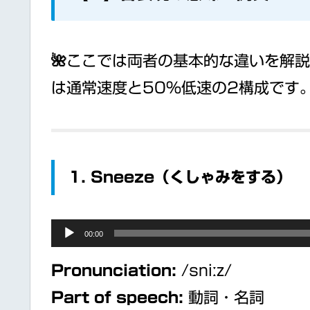
🌺ここでは両者の基本的な違いを解
は通常速度と50%低速の2構成です
1. Sneeze（くしゃみをする）
Audio
00:00
Player
Pronunciation:
/sniːz/
Part of speech:
動詞・名詞