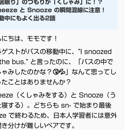
居眠り」のつもりが「くしゃみ」に！？
neeze と Snooze の瞬間混線に注意！
動中にもよく出る2語
んにちは、モモです！
ゲストがバスの移動中に、”I snoozed
 the bus.” と言ったのに、「バスの中で
しゃみしたのかな？🤧💦」なんて思ってし
ったことはありませんか？
eeze（くしゃみをする）と Snooze（う
寝する）。どちらも sn- で始まり最後
-ze で終わるため、日本人学習者には意外
聞き分けが難しいペアです。