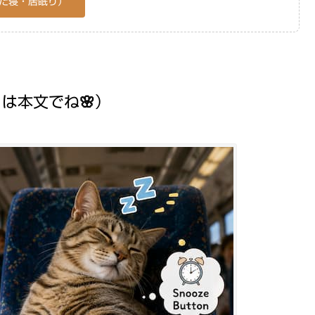
たた寝・居眠り）
くは本文でね🌸）