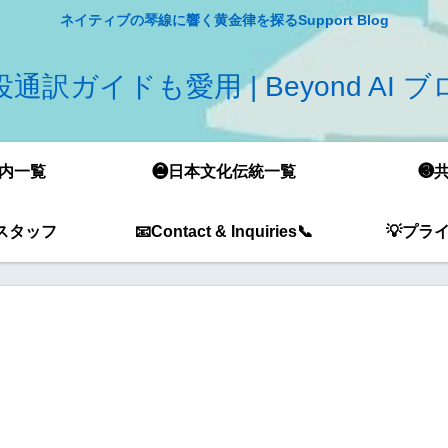
ネイティブの琴線に響く黄金律を探るSupport Blog
通訳ガイドも愛用 | Beyond AI 
内一覧
❷日本文化伝統一覧
❸
スタッフ
📧Contact & Inquiries📞
💡プラ