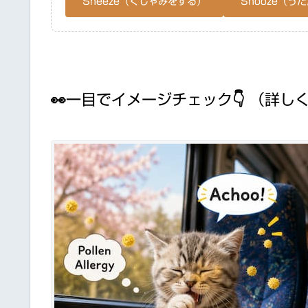
Sneeze（くしゃみをする）
Snooze（う
👀一目でイメージチェック👇 （詳し