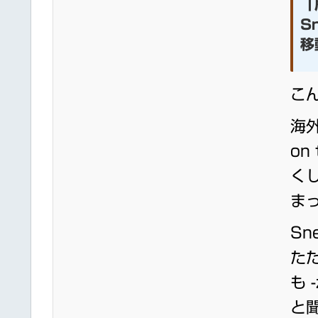
「
S
移
こ
海外
on
く
ま
Sn
たた
も 
と