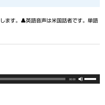
説します。👤英語音声は米国話者です。単語
。
Use
00:00
Up/Dow
Arrow