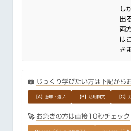
し
出
両
は
きま
📖
じっくり学びたい方は下記から
【A】意味・違い
【B】活用例文
【C】
🚀
お急ぎの方は直接10秒チェック