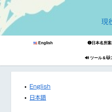
現役
English
❶日本名所案
🔊 ツール＆
English
日本語