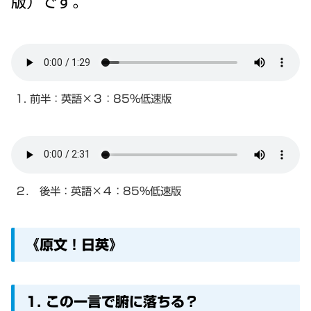
版）です。
1. 前半：英語×３：85%低速版
２． 後半：英語×４：85%低速版
《原文！日英》
1. この一言で腑に落ちる？