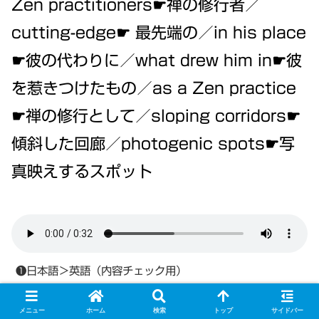
Zen practitioners☛禅の修行者／
cutting-edge☛ 最先端の／in his place
☛彼の代わりに／what drew him in☛彼
を惹きつけたもの／as a Zen practice
☛禅の修行として／sloping corridors☛
傾斜した回廊／photogenic spots☛写
真映えするスポット
❶日本語＞英語（内容チェック用）
メニュー
ホーム
検索
トップ
サイドバー