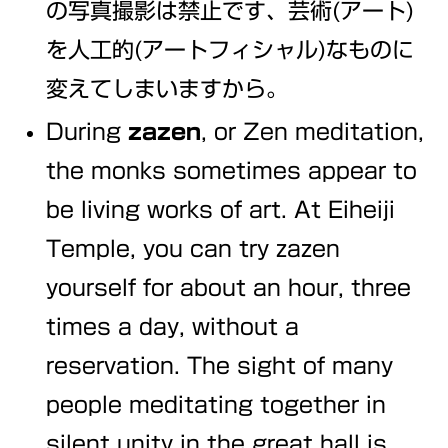
の写真撮影は禁止です、芸術(アート)
を人工的(アートフィシャル)なものに
変えてしまいますから。
During
zazen
, or Zen meditation,
the monks sometimes appear to
be living works of art. At Eiheiji
Temple, you can try zazen
yourself for about an hour, three
times a day, without a
reservation. The sight of many
people meditating together in
silent unity in the great hall is