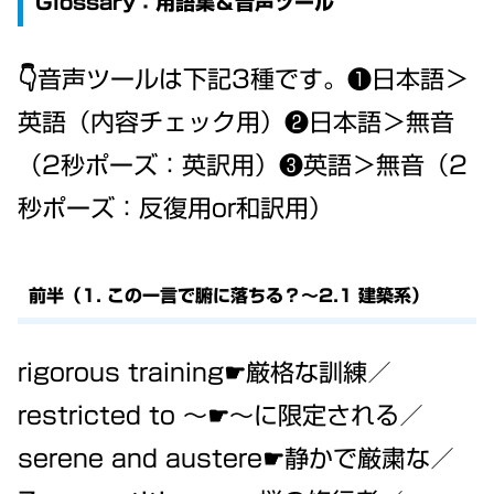
Glossary：用語集＆音声ツール
👇音声ツールは下記3種です。❶日本語＞
英語（内容チェック用）❷日本語＞無音
（2秒ポーズ：英訳用）❸英語＞無音（2
秒ポーズ：反復用or和訳用）
前半（1. この一言で腑に落ちる？～2.1 建築系）
rigorous training☛厳格な訓練／
restricted to ～☛～に限定される／
serene and austere☛静かで厳粛な／