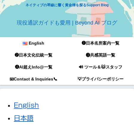
ネイティブの琴線に響く黄金律を探るSupport Blog
現役通訳ガイドも愛用 | Beyond AI ブログ
English
❶日本名所案内一覧
❷日本文化伝統一覧
❸共感英語一覧
❹AI超えInfo@一覧
🔊 ツール＆🐱スタッフ
📧Contact & Inquiries📞
💡プライバシーポリシー
English
日本語