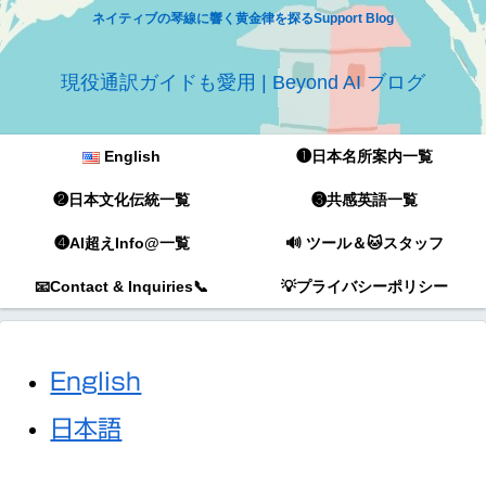
ネイティブの琴線に響く黄金律を探るSupport Blog
現役通訳ガイドも愛用 | Beyond AI ブログ
English
❶日本名所案内一覧
❷日本文化伝統一覧
❸共感英語一覧
❹AI超えInfo@一覧
🔊 ツール＆🐱スタッフ
📧Contact & Inquiries📞
💡プライバシーポリシー
English
日本語