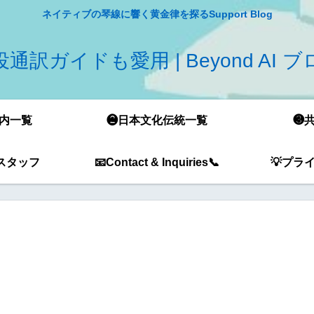
ネイティブの琴線に響く黄金律を探るSupport Blog
通訳ガイドも愛用 | Beyond AI 
内一覧
❷日本文化伝統一覧
❸
スタッフ
📧Contact & Inquiries📞
💡プラ