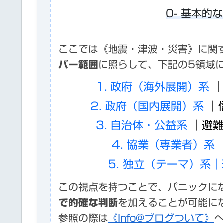
0- 基本的
ここでは《地震・津波・災害》に関
バー範囲
に照らして、下記の5領域
1. 政府（海外展開）系
｜
2. 政府（国内展開）系
｜
3. 自治体・公益系
｜避難
4. 協業（専業者）系
5. 独立（テーマ）系
この視点を持つことで、パニックに
で的確な判断
を加えることが可能に
参照の際は
《Info@ブログついて》