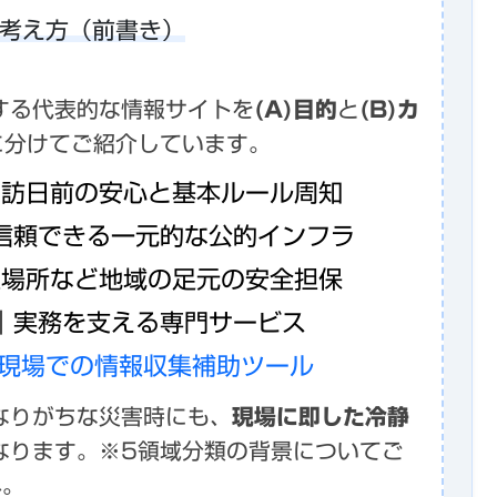
な考え方（前書き）
する代表的な情報サイトを
(A)目的
と
(B)カ
に分けてご紹介しています。
訪日前の安心と基本ルール周知
信頼できる一元的な公的インフラ
場所など地域の足元の安全担保
｜実務を支える専門サービス
｜現場での情報収集補助ツール
なりがちな災害時にも、
現場に即した冷静
なります。※5領域分類の背景についてご
へ。