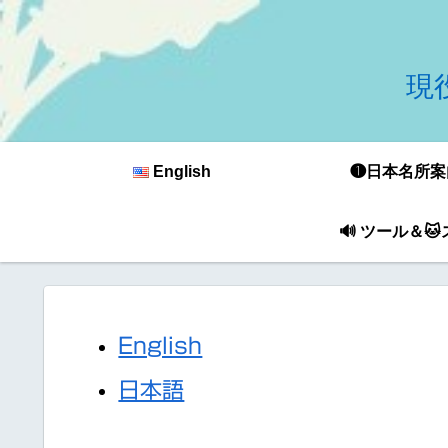
現役
English
❶日本名所案
🔊 ツール＆
English
日本語