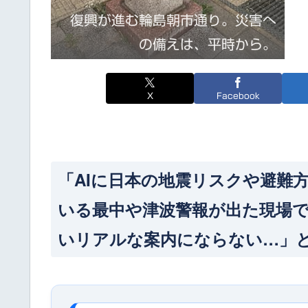
復興が進む輪島朝市通り。災害へ
の備えは、平時から。
X
Facebook
「AIに日本の地震リスクや避難
いる最中や津波警報が出た現場
いリアルな案内にならない…」