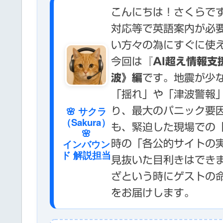
こんにちは！さくらです
対応等で英語案内が必
い方々の為にすぐに使
今回は
『AI超え情報
波》編
です。地震が少
「揺れ」や「津波警報
🌸 サクラ
り、最大のパニック要因
（Sakura）
も、緊迫した現場での
🌸
インバウン
時の「各公的サイトの
ド 解説担当
見抜いた目利きはできま
ざという時にゲストの
をお届けします。