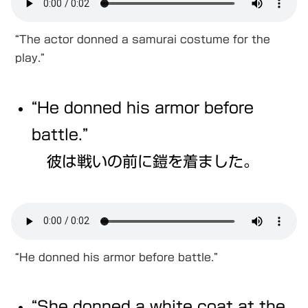
“The actor donned a samurai costume for the
play.”
“He donned his armor before
battle.”
彼は戦いの前に鎧を着ました。
“He donned his armor before battle.”
“She donned a white coat at the