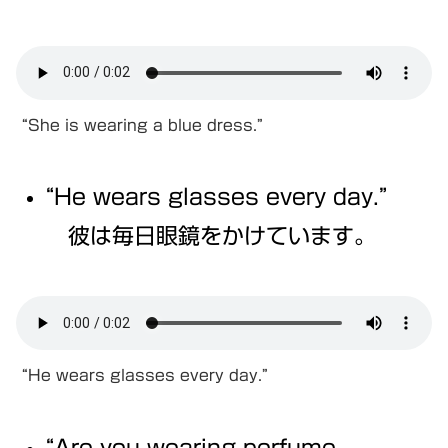
“She is wearing a blue dress.”
“He wears glasses every day.”
彼は毎日眼鏡をかけています。
“He wears glasses every day.”
“Are you wearing perfume