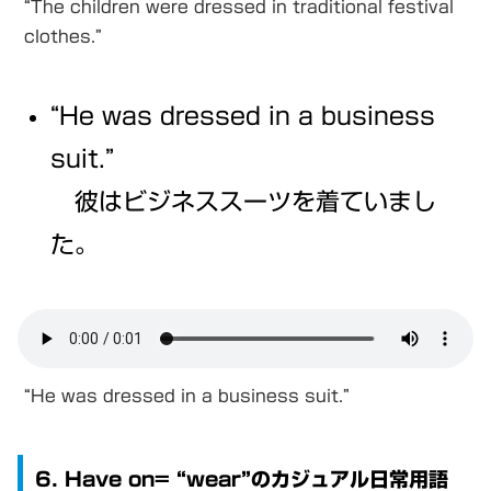
“The children were dressed in traditional festival
clothes.”
“He was dressed in a business
suit.”
彼はビジネススーツを着ていまし
た。
“He was dressed in a business suit.”
6. Have on= “wear”のカジュアル日常用語