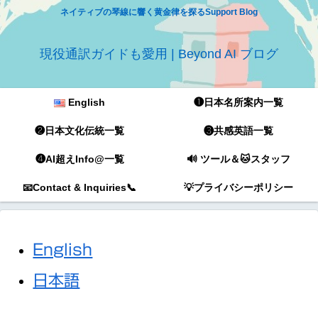
ネイティブの琴線に響く黄金律を探るSupport Blog
現役通訳ガイドも愛用 | Beyond AI ブログ
English
❶日本名所案内一覧
❷日本文化伝統一覧
❸共感英語一覧
❹AI超えInfo@一覧
🔊 ツール＆🐱スタッフ
📧Contact & Inquiries📞
💡プライバシーポリシー
English
日本語