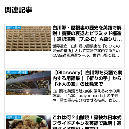
関連記事
白川郷・屋根裏の歴史を英語で解
岐阜・信州
説！養蚕の衰退とピラミッド構造
｜通訳演習【7.2-D】A級シリー
ズ
世界遺産・白川郷の屋根裏を「かつての
栄光の墓所」として英語で案内するため
のA級通訳演習ツール。世界市場で戦っ
た養蚕業の興亡を、ピラミッドと同じ60
度の傾斜を持つ建築美と共に解説。生け
贄となった蚕への祈りを「蛾の霊廟
【Glossary】白川郷を英語で案
Glossary用語集
（Mausoleum of Moths）」と例えるジ
内する用語集｜「祈りの手」から
ョークを交え、最後は日本人の精神性
「合掌」へとゲストを導く、ストーリー
「小人の家」の比喩まで
性に満ちた英語トーク術を習得できま
白川郷を英語で魅力的に伝えるための用
す。
語集。「合掌＝prayer-hands」の由来
や、雪の重みを分散させる技術、さらに
は「御伽話のよう」と喜ばれる情緒的な
表現をまとめました。アート・技術・日
本人の暮らしなど5要素で分類。急な案
これは何？山賊焼！豪快な日本式
岐阜・信州
内前の直前チェックに最適な、現場目線
フライドチキンを英語で説明｜通
の単語帳です。
訳ガイド解説・音声付