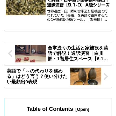
高度な英語表現を習得できます。
通訳演習【9.1-D】A級シリーズ
世界遺産・白川郷の合掌造り屋根裏で行
われていた「養蚕」を英語で案内するた
めのA級通訳演習ツール。「お蚕様」と
敬う地元の精神性から、蚕の劇的な成長
プロセス、怪獣デザインへの影響、そし
て効率的な道具「まぶし」の仕組みま
で。蚕が桑を食む「小雨のような音」を
情緒的に語るための高度な英語表現を習
得できます。
合掌造りの生活と家族観を英
語で解説！通訳演習｜白川
郷・1階居住スペース【6.1-
D】A級シリーズ
英語で「～の代わりを務め
る」はどう言う？使い分けた
い最頻出9表現
Table of Contents