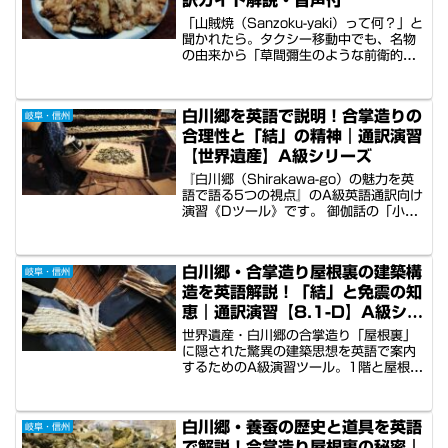
「山賊焼（Sanzoku-yaki）って何？」と
聞かれたら。タクシー移動中でも、名物
の由来から「草間彌生のような前衛的ア
ート食」というユニークな例えまで、15
秒でゲストを唸らせる英語説明を解説。
ニンニクが効いた豪快な味の魅力を5つ
白川郷を英語で説明！合掌造りの
岐阜・信州
の視点で紹介。便利な音声付。
合理性と「結」の精神｜通訳演習
【世界遺産】A級シリーズ
『白川郷（Shirakawa-go）の魅力を英
語で語る5つの視点』のA級英語通訳向け
演習《Dツール》です。 御伽話の「小人
の家」を思わせる茅葺き屋根の機能美、
ブルーノ・タウトが絶賛した究極の合理
性、釘を使わない「しなやかな構造」、
白川郷・合掌造り屋根裏の建築構
岐阜・信州
さらには養蚕の歴史や「どぶろく祭り」
造を英語解説！「結」と免震の知
まで。村人の相互扶助の精神（結）をア
ーミッシュの共同作業に例えて語るなど
恵｜通訳演習【8.1-D】A級シリ
のストーリーテリングを音声付で習得で
ーズ
世界遺産・白川郷の合掌造り「屋根裏」
きます。
に隠された驚異の建築思想を英語で案内
するためのA級演習ツール。1階と屋根裏
が固定されていない「免震構造」の秘密
や、村の互助組織「結（Yui）」による建
築の伝統、煙が育む「煤色」の価値まで
白川郷・養蚕の歴史と道具を英語
岐阜・信州
詳解。マンモスの群れに例えられる集落
で解説！合掌造り屋根裏の秘密｜
の向きの理由など、知的好奇心を満たす