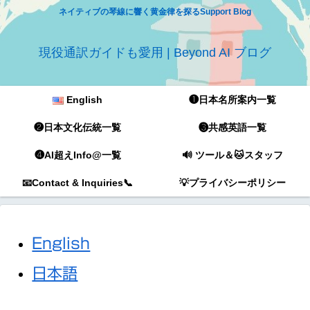
ネイティブの琴線に響く黄金律を探るSupport Blog
現役通訳ガイドも愛用 | Beyond AI ブログ
English
❶日本名所案内一覧
❷日本文化伝統一覧
❸共感英語一覧
❹AI超えInfo@一覧
🔊 ツール＆🐱スタッフ
📧Contact & Inquiries📞
💡プライバシーポリシー
English
日本語