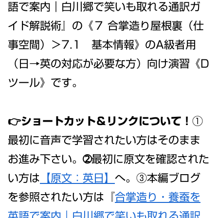
語で案内｜白川郷で笑いも取れる通訳ガ
イド解説術』の《７ 合掌造り屋根裏（仕
事空間）＞7.1 基本情報》のA級者用
（日→英の対応が必要な方）向け演習《D
ツール》です。
👉ショートカット＆リンクについて！
①
最初に音声で学習されたい方はそのまま
お進み下さい。➁最初に原文を確認された
い方は
【原文：英日】
へ。③本編ブログ
を参照されたい方は『
合掌造り・養蚕を
英語で案内｜白川郷で笑いも取れる通訳